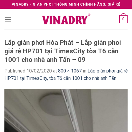
Skip
VINADRY - GIÀN PHƠI THÔNG MINH CHÍNH HÃNG, GIÁ RẺ
to
content
0
Lắp giàn phơi Hòa Phát – Lắp giàn phơi
giá rẻ HP701 tại TimesCity tòa T6 căn
1001 cho nhà anh Tấn – 09
Published
10/02/2020
at
800 × 1067
in
Lắp giàn phơi giá rẻ
HP701 tại TimesCity, tòa T6 căn 1001 cho nhà anh Tấn