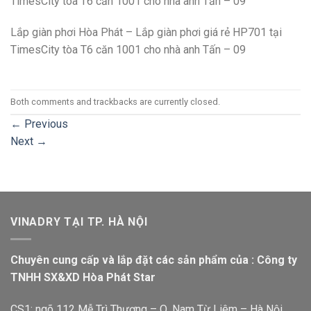
TimesCity tòa T6 căn 1001 cho nhà anh Tấn – 09
Lắp giàn phơi Hòa Phát – Lắp giàn phơi giá rẻ HP701 tại
TimesCity tòa T6 căn 1001 cho nhà anh Tấn – 09
Both comments and trackbacks are currently closed.
←
Previous
Next
→
VINADRY TẠI TP. HÀ NỘI
Chuyên cung cấp và lắp đặt các sản phẩm của : Công ty
TNHH SX&XD Hòa Phát Star
CS1: ngõ 112 Mễ Trì Thượng – Q. Nam Từ Liêm – Hà Nội