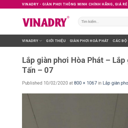
Skip
VINADRY - GIÀN PHƠI THÔNG MINH CHÍNH HÃNG, GIÁ RẺ
to
content
Tìm
kiếm:
VINADRY
GIỚI THIỆU
GIÀN PHƠI HOÀ PHÁT
CÁC BỘ
Lắp giàn phơi Hòa Phát – Lắp 
Tấn – 07
Published
10/02/2020
at
800 × 1067
in
Lắp giàn phơ