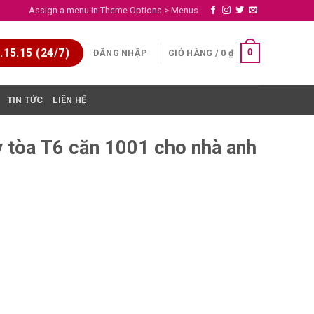
Assign a menu in Theme Options > Menus
15.15 (24/7)
0
ĐĂNG NHẬP
GIỎ HÀNG /
0
₫
TIN TỨC
LIÊN HỆ
y tòa T6 căn 1001 cho nhà anh