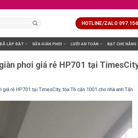
HOTLINE/ZALO 097.156.
 ĐÃ LẮP ĐẶT
SỬA GIÀN PHƠI
LƯỚI AN TOÀN
BẠT CHE NẮNG
giàn phơi giá rẻ HP701 tại TimesCit
i giá rẻ HP701 tại TimesCity, tòa T6 căn 1001 cho nhà anh Tấn