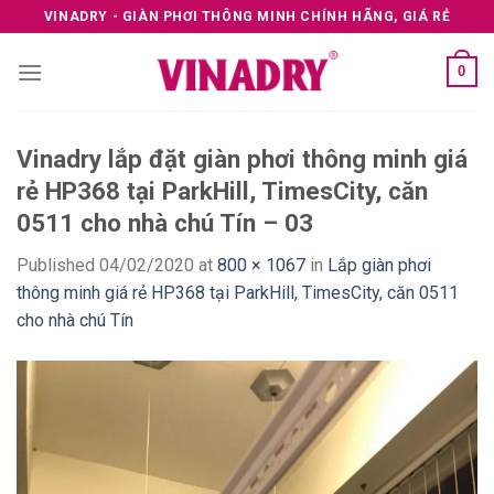
Skip
VINADRY - GIÀN PHƠI THÔNG MINH CHÍNH HÃNG, GIÁ RẺ
to
content
0
Vinadry lắp đặt giàn phơi thông minh giá
rẻ HP368 tại ParkHill, TimesCity, căn
0511 cho nhà chú Tín – 03
Published
04/02/2020
at
800 × 1067
in
Lắp giàn phơi
thông minh giá rẻ HP368 tại ParkHill, TimesCity, căn 0511
cho nhà chú Tín