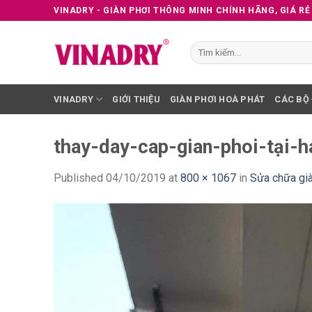
Skip
VINADRY - GIÀN PHƠI THÔNG MINH CHÍNH HÃNG, GIÁ RẺ
to
content
Tìm
kiếm:
VINADRY
GIỚI THIỆU
GIÀN PHƠI HOÀ PHÁT
CÁC BỘ
thay-day-cap-gian-phoi-tại-
Published
04/10/2019
at
800 × 1067
in
Sửa chữa già