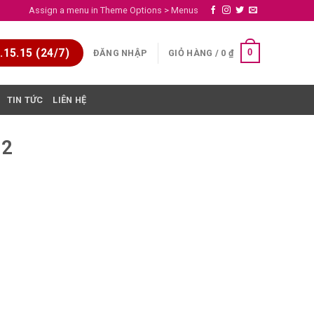
Assign a menu in Theme Options > Menus
15.15 (24/7)
0
ĐĂNG NHẬP
GIỎ HÀNG /
0
₫
TIN TỨC
LIÊN HỆ
02