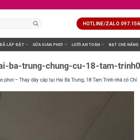
HOTLINE/ZALO 097.156.
 ĐÃ LẮP ĐẶT
SỬA GIÀN PHƠI
LƯỚI AN TOÀN
BẠT CHE NẮNG
hai-ba-trung-chung-cu-18-tam-trinh
n phơi – Thay dây cáp tại Hai Bà Trưng, 18 Tam Trinh nhà cô Chỉ