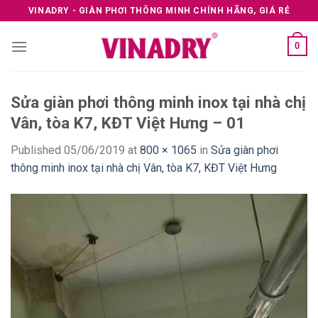
Skip
VINADRY - GIÀN PHƠI THÔNG MINH CHÍNH HÃNG, GIÁ RẺ
to
content
0
Sửa giàn phơi thông minh inox tại nhà chị
Vân, tòa K7, KĐT Việt Hưng – 01
Published
05/06/2019
at
800 × 1065
in
Sửa giàn phơi
thông minh inox tại nhà chị Vân, tòa K7, KĐT Việt Hưng