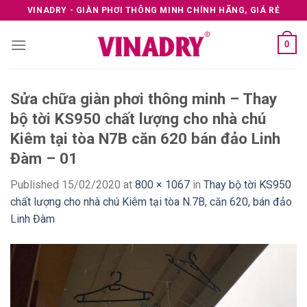
Skip
VINADRY - GIÀN PHƠI THÔNG MINH CHÍNH HÃNG, GIÁ RẺ
to
content
0
Sửa chữa giàn phơi thông minh – Thay
bộ tời KS950 chất lượng cho nhà chú
Kiêm tại tòa N7B căn 620 bán đảo Linh
Đàm – 01
Published
15/02/2020
at
800 × 1067
in
Thay bộ tời KS950
chất lượng cho nhà chú Kiêm tại tòa N.7B, căn 620, bán đảo
Linh Đàm