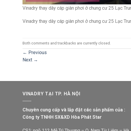
Vinadry thay dây cáp giàn phơi ở chung cư 25 Lạc Tru
Vinadry thay dây cáp giàn phơi ở chung cư 25 Lạc Tru
Both comments and trackbacks are currently closed.
←
Previous
Next
→
VINADRY TẠI TP. HÀ NỘI
Chuyên cung cấp và lắp đặt các sản phẩm của :
Công ty TNHH SX&XD Hòa Phát Star
CS1: ngõ 112 Mễ Trì Thượng – Q. Nam Từ Liêm – Hà