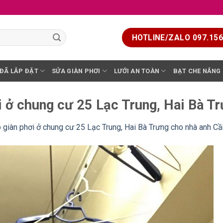
HOTLINE/ZALO 097.156.
 ĐÃ LẮP ĐẶT
SỬA GIÀN PHƠI
LƯỚI AN TOÀN
BẠT CHE NẮNG
i ở chung cư 25 Lạc Trung, Hai Bà T
 giàn phơi ở chung cư 25 Lạc Trung, Hai Bà Trưng cho nhà anh Cầ