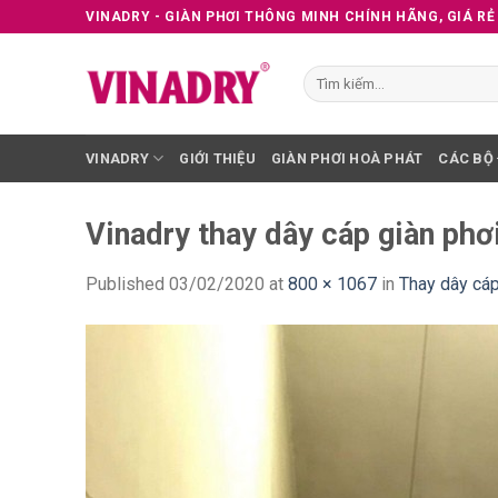
Skip
VINADRY - GIÀN PHƠI THÔNG MINH CHÍNH HÃNG, GIÁ RẺ
to
content
Tìm
kiếm:
VINADRY
GIỚI THIỆU
GIÀN PHƠI HOÀ PHÁT
CÁC BỘ
Vinadry thay dây cáp giàn phơ
Published
03/02/2020
at
800 × 1067
in
Thay dây cáp