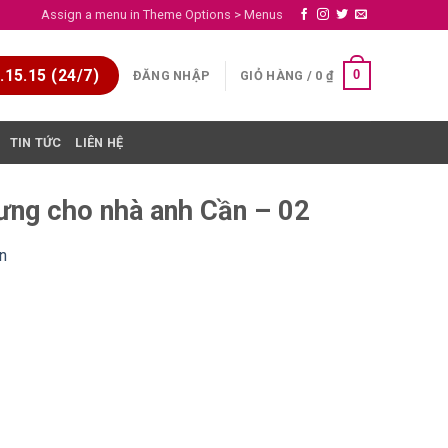
Assign a menu in Theme Options > Menus
15.15 (24/7)
0
ĐĂNG NHẬP
GIỎ HÀNG /
0
₫
TIN TỨC
LIÊN HỆ
rưng cho nhà anh Cần – 02
n