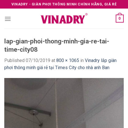
Skip
VINADRY - GIÀN PHƠI THÔNG MINH CHÍNH HÃNG, GIÁ RẺ
to
content
0
lap-gian-phoi-thong-minh-gia-re-tai-
time-city08
Published
07/10/2019
at
800 × 1065
in
Vinadry lắp giàn
phơi thông minh giá rẻ tại Times City cho nhà anh Ban