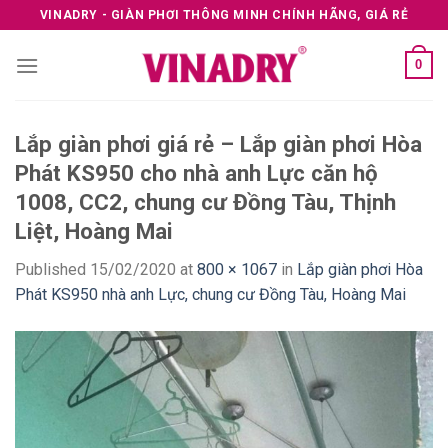
Skip
VINADRY - GIÀN PHƠI THÔNG MINH CHÍNH HÃNG, GIÁ RẺ
to
content
0
Lắp giàn phơi giá rẻ – Lắp giàn phơi Hòa
Phát KS950 cho nhà anh Lực căn hộ
1008, CC2, chung cư Đồng Tàu, Thịnh
Liệt, Hoàng Mai
Published
15/02/2020
at
800 × 1067
in
Lắp giàn phơi Hòa
Phát KS950 nhà anh Lực, chung cư Đồng Tàu, Hoàng Mai