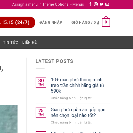
Assign a menu in Theme Options > Menus
15.15 (24/7)
0
ĐĂNG NHẬP
GIỎ HÀNG /
0
₫
TIN TỨC
LIÊN HỆ
LATEST POSTS
,
10+ giàn phơi thông minh
30
Th6
treo trần chính hãng giá từ
590k
ở
Chức năng bình luận bị tắt
10+
giàn
Giàn phơi quần áo gấp gọn
25
phơi
Th6
nên chọn loại nào tốt?
thông
ở
Chức năng bình luận bị tắt
minh
Giàn
treo
phơi