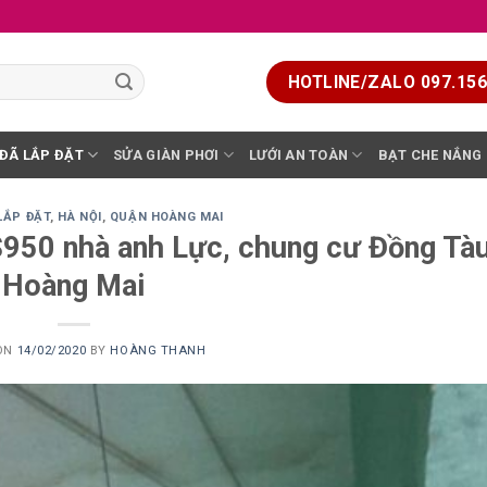
HOTLINE/ZALO 097.156.
 ĐÃ LẮP ĐẶT
SỬA GIÀN PHƠI
LƯỚI AN TOÀN
BẠT CHE NẮNG
LẮP ĐẶT
,
HÀ NỘI
,
QUẬN HOÀNG MAI
S950 nhà anh Lực, chung cư Đồng Tàu
Hoàng Mai
 ON
14/02/2020
BY
HOÀNG THANH