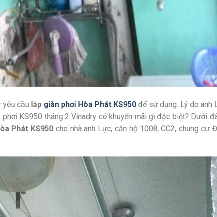
ry yêu cầu
lắp
giàn phơi Hòa Phát KS950
để sử dụng. Lý do anh 
n phơi KS950 tháng 2 Vinadry có khuyến mãi gì đặc biệt? Dưới đ
Hòa Phát KS950
cho nhà anh Lực, căn hộ 1008, CC2, chung cư Đ