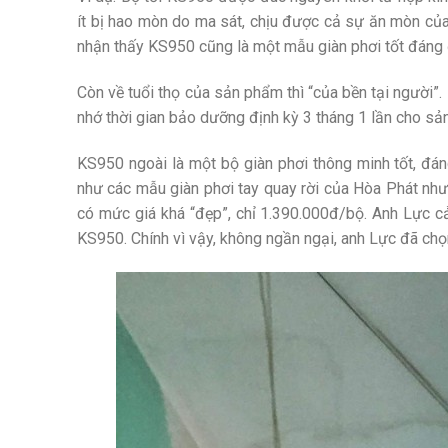
ít bị hao mòn do ma sát, chịu được cả sự ăn mòn của
nhận thấy KS950 cũng là một mẫu giàn phơi tốt đáng 
Còn về tuổi thọ của sản phẩm thì “của bền tại người”
nhớ thời gian bảo dưỡng định kỳ 3 tháng 1 lần cho sả
KS950 ngoài là một bộ giàn phơi thông minh tốt, đá
như các mẫu giàn phơi tay quay rời của Hòa Phát như
có mức giá khá “đẹp”, chỉ 1.390.000đ/bộ. Anh Lực c
KS950. Chính vì vậy, không ngần ngại, anh Lực đã ch