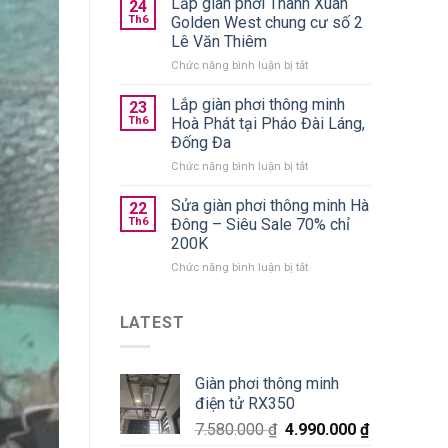
Lắp giàn phơi Thanh Xuân
trần
24
quần
chính
Th6
Golden West chung cư số 2
áo
hãng
Lê Văn Thiêm
gấp
giá
ở
Chức năng bình luận bị tắt
gọn
từ
Lắp
nên
590k
giàn
chọn
Lắp giàn phơi thông minh
23
phơi
loại
Th6
Hoà Phát tại Pháo Đài Láng,
Thanh
nào
Đống Đa
Xuân
tốt?
ở
Chức năng bình luận bị tắt
Golden
Lắp
West
giàn
chung
Sửa giàn phơi thông minh Hà
22
phơi
cư
Th6
Đông – Siêu Sale 70% chỉ
thông
số
200K
minh
2
ở
Chức năng bình luận bị tắt
Hoà
Lê
Sửa
Phát
Văn
giàn
tại
Thiêm
phơi
Pháo
LATEST
thông
Đài
minh
Láng,
Hà
Đống
Giàn phơi thông minh
Đông
Đa
điện tử RX350
–
Siêu
7.580.000
₫
4.990.000
₫
Sale