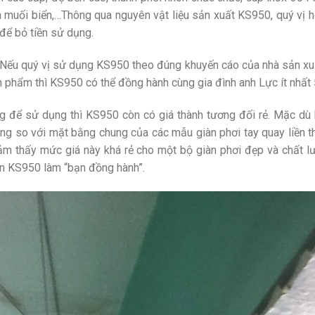
 muối biển,…Thông qua nguyên vật liệu sản xuất KS950, quý vị 
để bỏ tiền sử dụng.
. Nếu quý vị sử dụng KS950 theo đúng khuyến cáo của nhà sản xu
n phẩm thì KS950 có thể đồng hành cùng gia đình anh Lực ít nhất
ng để sử dụng thì KS950 còn có giá thành tương đối rẻ. Mặc dù 
ng so với mặt bằng chung của các mẫu giàn phơi tay quay liền 
ảm thấy mức giá này khá rẻ cho một bộ giàn phơi đẹp và chất l
ọn KS950 làm “bạn đồng hành”.