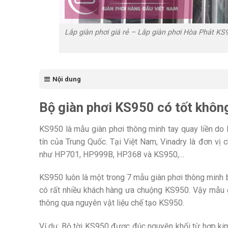
Lắp giàn phơi giá rẻ – Lắp giàn phơi Hòa Phát K
Nội dung
Bộ giàn phơi KS950 có tốt khôn
KS950 là mẫu giàn phơi thông minh tay quay liền do
tín của Trung Quốc. Tại Việt Nam, Vinadry là đơn vị
như HP701, HP999B, HP368 và KS950,…
KS950 luôn là một trong 7 mẫu giàn phơi thông minh 
có rất nhiều khách hàng ưa chuộng KS950. Vậy mẫu 
thông qua nguyên vật liệu chế tạo KS950.
Ví dụ: Bộ tời KS950 được đúc nguyên khối từ hợp kim