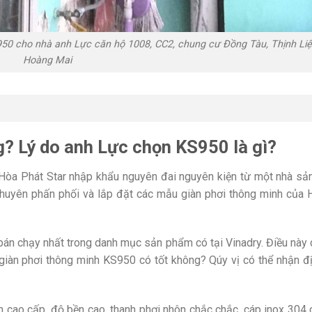
S950 cho nhà anh Lực căn hộ 1008, CC2, chung cư Đồng Tàu, Thịnh Liệ
Hoàng Mai
g? Lý do anh Lực chọn KS950 là gì?
 Hòa Phát Star nhập khẩu nguyên đai nguyên kiện từ một nhà sản
 chuyên phấn phối và lắp đặt các mẫu giàn phơi thông minh của
bán chạy nhất trong danh mục sản phẩm có tại Vinadry. Điều này
giàn phơi thông minh KS950 có tốt không? Qúy vị có thể nhận đ
 cao cấp, độ bền cao, thanh phơi nhôn chắc chắc, cáp inox 304 