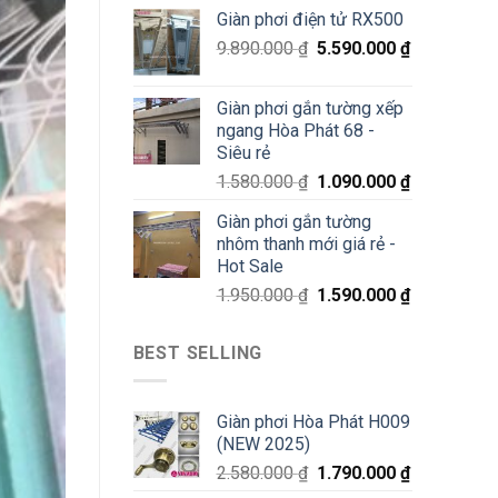
70%
Giàn phơi điện tử RX500
chỉ
200K
9.890.000
₫
5.590.000
₫
Giàn phơi gắn tường xếp
ngang Hòa Phát 68 -
Siêu rẻ
1.580.000
₫
1.090.000
₫
Giàn phơi gắn tường
nhôm thanh mới giá rẻ -
Hot Sale
1.950.000
₫
1.590.000
₫
BEST SELLING
Giàn phơi Hòa Phát H009
(NEW 2025)
2.580.000
₫
1.790.000
₫