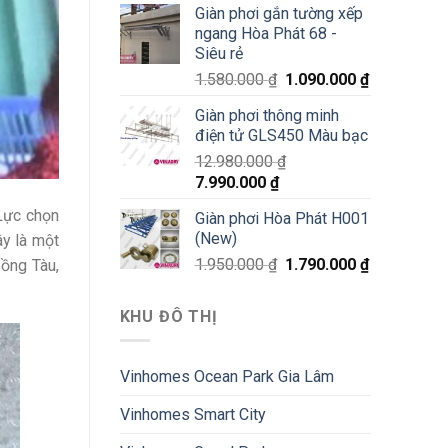
Giàn phơi gắn tường xếp
ngang Hòa Phát 68 -
Siêu rẻ
1.580.000
₫
1.090.000
₫
Giàn phơi thông minh
điện tử GLS450 Màu bạc
12.980.000
₫
7.990.000
₫
Lực chọn
Giàn phơi Hòa Phát H001
(New)
ây là một
1.950.000
₫
1.790.000
₫
ồng Tàu,
KHU ĐÔ THỊ
Vinhomes Ocean Park Gia Lâm
Vinhomes Smart City