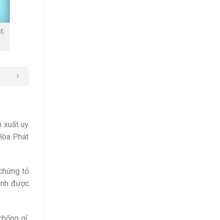
t,
 xuất uy
 Hòa Phát
 chứng tỏ
ịnh được
chống gỉ,