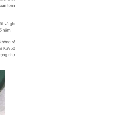
hoàn toàn
ất và ghi
 5 năm.
không rẻ
thì KS950
ượng như