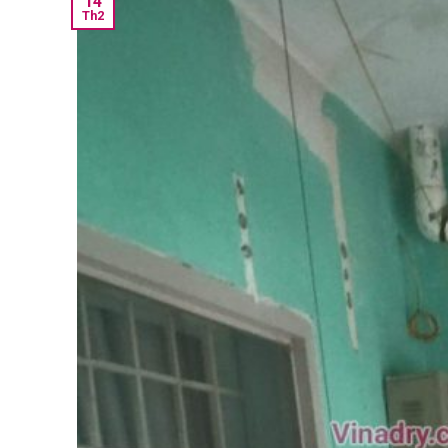
14
Th2