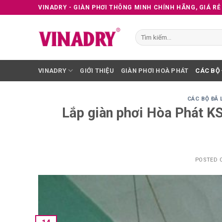
Skip
VINADRY - GIÀN PHƠI THÔNG MINH CHÍNH HÃNG, GIÁ RẺ
to
content
Tìm
kiếm:
VINADRY
GIỚI THIỆU
GIÀN PHƠI HOÀ PHÁT
CÁC BỘ
CÁC BỘ ĐÃ 
Lắp giàn phơi Hòa Phát K
POSTED