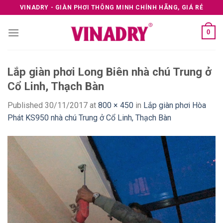
Skip
VINADRY - GIÀN PHƠI THÔNG MINH CHÍNH HÃNG, GIÁ RẺ
to
content
0
Lắp giàn phơi Long Biên nhà chú Trung ở
Cổ Linh, Thạch Bàn
Published
30/11/2017
at
800 × 450
in
Lắp giàn phơi Hòa
Phát KS950 nhà chú Trung ở Cổ Linh, Thạch Bàn