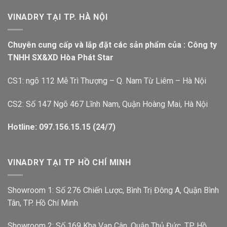
VINADRY TẠI TP. HÀ NỘI
Chuyên cung cấp và lắp đặt các sản phẩm của : Công ty
TNHH SX&XD Hòa Phát Star
CS1: ngõ 112 Mễ Trì Thượng – Q. Nam Từ Liêm – Hà Nội
CS2: Số 147 Ngõ 467 Lĩnh Nam, Quận Hoàng Mai, Hà Nội
Hotline: 097.156.15.15 (24/7)
VINADRY TẠI TP HỒ CHÍ MINH
Showroom 1: Số 276 Chiến Lược, Bình Trị Đông A, Quận Bình
Tân, TP. Hồ Chí Minh
Showroom 2: Số 169 Kha Vạn Cân, Quận Thủ Đức, TP. Hồ