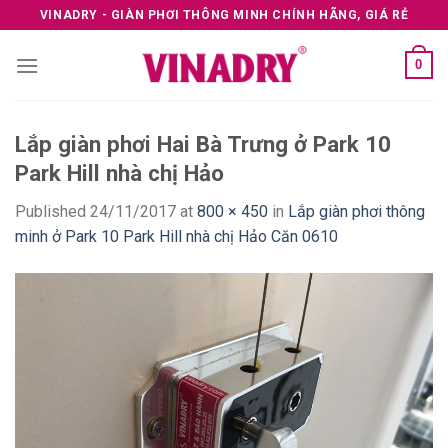
Skip
VINADRY - GIÀN PHƠI THÔNG MINH CHÍNH HÃNG, GIÁ RẺ
to
content
0
Lắp giàn phơi Hai Bà Trưng ở Park 10
Park Hill nhà chị Hảo
Published
24/11/2017
at
800 × 450
in
Lắp giàn phơi thông
minh ở Park 10 Park Hill nhà chị Hảo Căn 0610