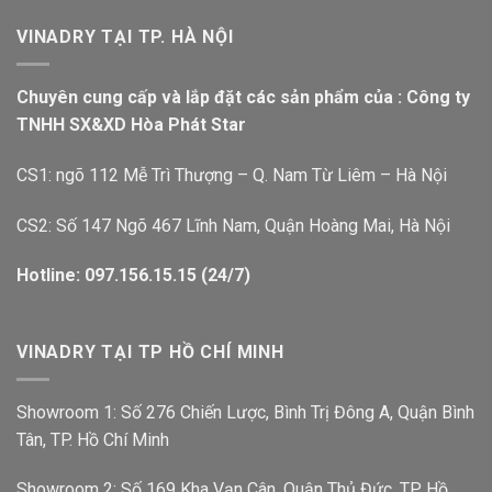
VINADRY TẠI TP. HÀ NỘI
Chuyên cung cấp và lắp đặt các sản phẩm của : Công ty
TNHH SX&XD Hòa Phát Star
CS1: ngõ 112 Mễ Trì Thượng – Q. Nam Từ Liêm – Hà Nội
CS2: Số 147 Ngõ 467 Lĩnh Nam, Quận Hoàng Mai, Hà Nội
Hotline: 097.156.15.15 (24/7)
VINADRY TẠI TP HỒ CHÍ MINH
Showroom 1: Số 276 Chiến Lược, Bình Trị Đông A, Quận Bình
Tân, TP. Hồ Chí Minh
Showroom 2: Số 169 Kha Vạn Cân, Quận Thủ Đức, TP. Hồ