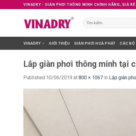
Skip
VINADRY - GIÀN PHƠI THÔNG MINH CHÍNH HÃNG, GIÁ RẺ
to
content
Tìm
kiếm:
VINADRY
GIỚI THIỆU
GIÀN PHƠI HOÀ PHÁT
CÁC BỘ
Lắp giàn phơi thông minh tại 
Published
10/06/2019
at
800 × 1067
in
Lắp giàn phơ