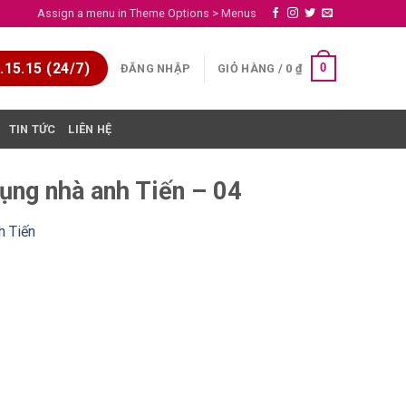
Assign a menu in Theme Options > Menus
15.15 (24/7)
0
ĐĂNG NHẬP
GIỎ HÀNG /
0
₫
TIN TỨC
LIÊN HỆ
hụng nhà anh Tiến – 04
h Tiến