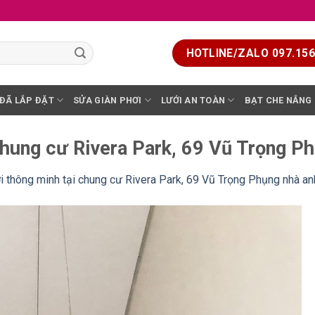
HOTLINE/ZALO 097.156.
 ĐÃ LẮP ĐẶT
SỬA GIÀN PHƠI
LƯỚI AN TOÀN
BẠT CHE NẮNG
chung cư Rivera Park, 69 Vũ Trọng P
i thông minh tại chung cư Rivera Park, 69 Vũ Trọng Phụng nhà an