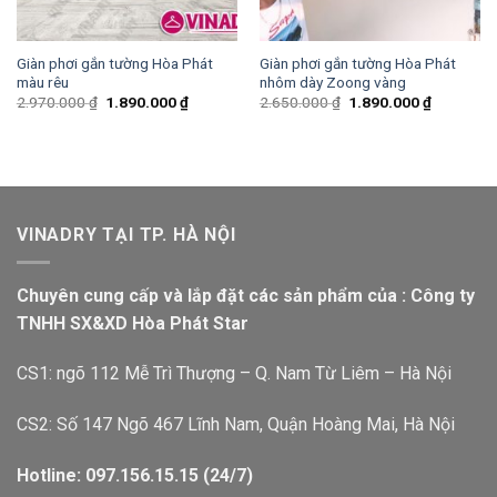
Giàn phơi gắn tường Hòa Phát
Giàn phơi gắn tường Hòa Phát
màu rêu
nhôm dày Zoong vàng
2.970.000
₫
1.890.000
₫
2.650.000
₫
1.890.000
₫
VINADRY TẠI TP. HÀ NỘI
Chuyên cung cấp và lắp đặt các sản phẩm của : Công ty
TNHH SX&XD Hòa Phát Star
CS1: ngõ 112 Mễ Trì Thượng – Q. Nam Từ Liêm – Hà Nội
CS2: Số 147 Ngõ 467 Lĩnh Nam, Quận Hoàng Mai, Hà Nội
Hotline: 097.156.15.15 (24/7)