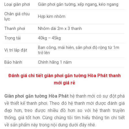
Loại giàn phơi
Giàn phơi gắn tường, xếp ngang, kéo ngang
Chân giá chịu
Hợp kim nhôm
lực
Thanh phơi
Nhôm dài 2m x 3 thanh
Trọng tải
40kg – 45kg
Ban công, mái hiên, sân phơi độ rộng từ 1m
Vị trí lắp đặt
trở lên
Bảo hành
Chính hãng 1 năm
Đánh giá chi tiết giàn phơi gắn tường Hòa Phát thanh
mới giá rẻ
Giàn phơi gắn tường Hòa Phát
hệ thanh mới có sự đột phá
về thiết kế thanh phơi. Theo đó hệ thanh mới được đánh giá
đẹp hơn, treo được nhiều đồ hơn so với hệ thanh truyền
thống, giá tốt hơn. Cùng chúng tôi tìm hiểu thông tin chi tiết
về sản phẩm này trong nội dung dưới đây nhé.