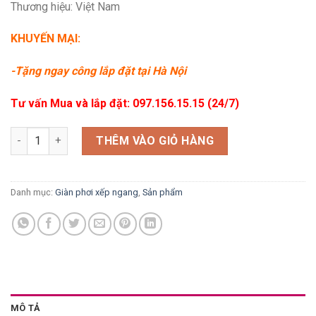
Thương hiệu: Việt Nam
KHUYẾN MẠI:
-Tặng ngay công lắp đặt tại Hà Nội
Tư vấn Mua và lắp đặt: 097.156.15.15 (24/7)
Giàn phơi gắn tường Zoong đen Hòa Phát 68A - Hot Sale số lư
THÊM VÀO GIỎ HÀNG
Danh mục:
Giàn phơi xếp ngang
,
Sản phẩm
MÔ TẢ