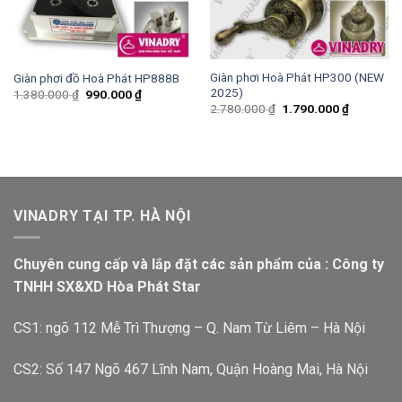
Giàn phơi Hoà Phát HP300 (NEW
Giàn phơi đồ Hoà Phát HP888B
2025)
1.380.000
₫
990.000
₫
2.780.000
₫
1.790.000
₫
VINADRY TẠI TP. HÀ NỘI
Chuyên cung cấp và lắp đặt các sản phẩm của : Công ty
TNHH SX&XD Hòa Phát Star
CS1: ngõ 112 Mễ Trì Thượng – Q. Nam Từ Liêm – Hà Nội
CS2: Số 147 Ngõ 467 Lĩnh Nam, Quận Hoàng Mai, Hà Nội