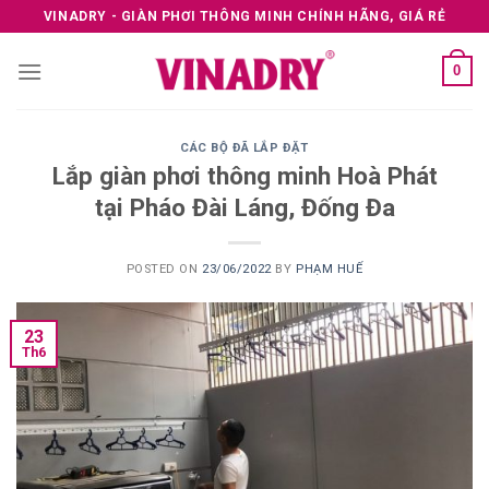
Skip
VINADRY - GIÀN PHƠI THÔNG MINH CHÍNH HÃNG, GIÁ RẺ
to
content
0
CÁC BỘ ĐÃ LẮP ĐẶT
Lắp giàn phơi thông minh Hoà Phát
tại Pháo Đài Láng, Đống Đa
POSTED ON
23/06/2022
BY
PHẠM HUẾ
23
Th6