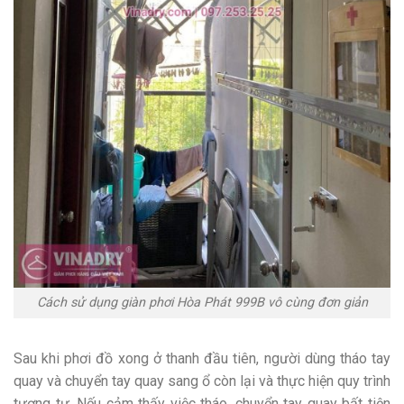
Cách sử dụng giàn phơi Hòa Phát 999B vô cùng đơn giản
Sau khi phơi đồ xong ở thanh đầu tiên, người dùng tháo tay
quay và chuyển tay quay sang ổ còn lại và thực hiện quy trình
tương tự. Nếu cảm thấy việc tháo, chuyển tay quay bất tiện