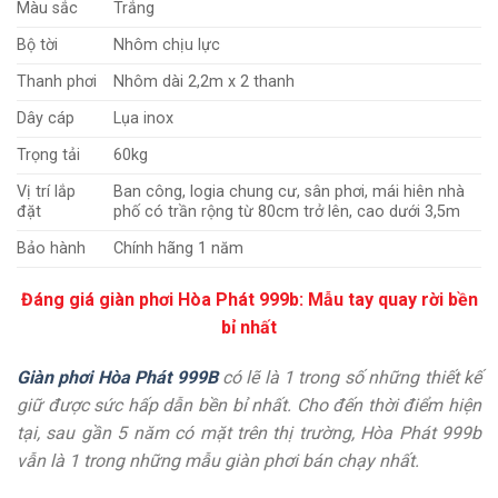
Màu sắc
Trắng
Bộ tời
Nhôm chịu lực
Thanh phơi
Nhôm dài 2,2m x 2 thanh
Dây cáp
Lụa inox
Trọng tải
60kg
Vị trí lắp
Ban công, logia chung cư, sân phơi, mái hiên nhà
đặt
phố có trần rộng từ 80cm trở lên, cao dưới 3,5m
Bảo hành
Chính hãng 1 năm
Đáng giá giàn phơi Hòa Phát 999b: Mẫu tay quay rời bền
bỉ nhất
Giàn phơi Hòa Phát 999B
có lẽ là 1 trong số những thiết kế
giữ được sức hấp dẫn bền bỉ nhất. Cho đến thời điểm hiện
tại, sau gần 5 năm có mặt trên thị trường, Hòa Phát 999b
vẫn là 1 trong những mẫu giàn phơi bán chạy nhất.