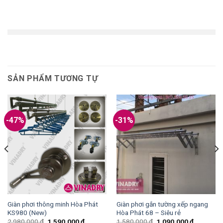
SẢN PHẨM TƯƠNG TỰ
-47%
-31%
Giàn phơi thông minh Hòa Phát
Giàn phơi gắn tường xếp ngang
KS980 (New)
Hòa Phát 68 – Siêu rẻ
2.980.000
₫
1.590.000
₫
1.580.000
₫
1.090.000
₫