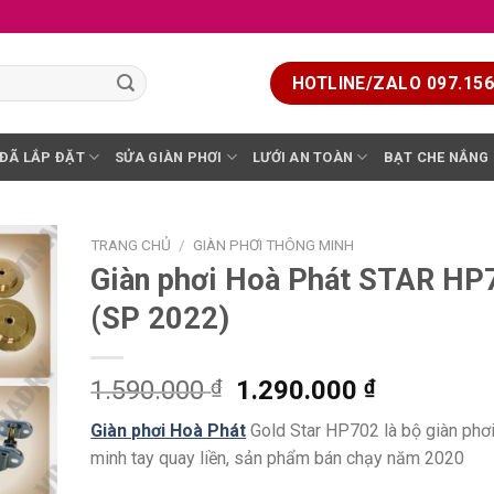
HOTLINE/ZALO 097.156.
 ĐÃ LẮP ĐẶT
SỬA GIÀN PHƠI
LƯỚI AN TOÀN
BẠT CHE NẮNG
TRANG CHỦ
/
GIÀN PHƠI THÔNG MINH
Giàn phơi Hoà Phát STAR HP
(SP 2022)
1.590.000
₫
1.290.000
₫
Giàn phơi Hoà Phát
Gold Star HP702 là bộ giàn phơ
minh tay quay liền, sản phẩm bán chạy năm 2020