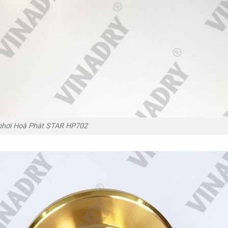
phơi Hoà Phát STAR HP702