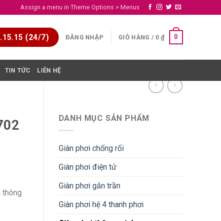
Assign a menu in Theme Options > Menus
15.15 (24/7)
0
ĐĂNG NHẬP
GIỎ HÀNG /
0
₫
TIN TỨC
LIÊN HỆ
DANH MỤC SẢN PHẨM
702
Giàn phơi chống rối
Giàn phơi điện tử
Giàn phơi gắn trần
i thông
Giàn phơi hệ 4 thanh phơi