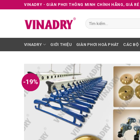
Skip
VINADRY - GIÀN PHƠI THÔNG MINH CHÍNH HÃNG, GIÁ RẺ
to
content
Tìm
kiếm:
VINADRY
GIỚI THIỆU
GIÀN PHƠI HOÀ PHÁT
CÁC BỘ
-19%