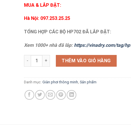
MUA & LẮP ĐẶT:
Hà Nội: 097.253.25.25
TỔNG HỢP CÁC BỘ HP702 ĐÃ LẮP ĐẶT
:
Xem 1000+ nhà đã lắp:
https://vinadry.com/tag/h
Giàn phơi Hoà Phát STAR HP702 (SP 2022) số lượng
THÊM VÀO GIỎ HÀNG
Danh mục:
Giàn phơi thông minh
,
Sản phẩm