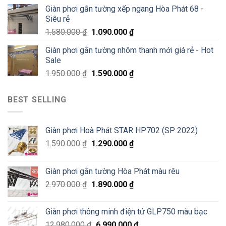
Giàn phơi gắn tường xếp ngang Hòa Phát 68 -
Siêu rẻ
1.580.000
₫
1.090.000
₫
Giàn phơi gắn tường nhôm thanh mới giá rẻ - Hot
Sale
1.950.000
₫
1.590.000
₫
BEST SELLING
Giàn phơi Hoà Phát STAR HP702 (SP 2022)
1.590.000
₫
1.290.000
₫
Giàn phơi gắn tường Hòa Phát màu rêu
2.970.000
₫
1.890.000
₫
Giàn phơi thông minh điện tử GLP750 màu bạc
12.980.000
₫
6.990.000
₫