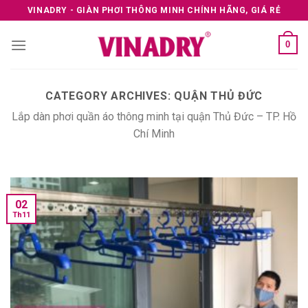
Skip
VINADRY - GIÀN PHƠI THÔNG MINH CHÍNH HÃNG, GIÁ RẺ
to
content
0
CATEGORY ARCHIVES:
QUẬN THỦ ĐỨC
Lắp dàn phơi quần áo thông minh tại quận Thủ Đức – TP. Hồ
Chí Minh
02
Th11