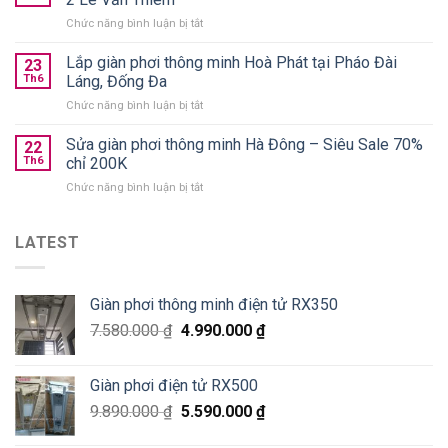
áo
chính
ở
Chức năng bình luận bị tắt
gấp
hãng
Lắp
gọn
giá
giàn
Lắp giàn phơi thông minh Hoà Phát tại Pháo Đài
nên
23
từ
phơi
chọn
Th6
Láng, Đống Đa
590k
Thanh
loại
ở
Chức năng bình luận bị tắt
Xuân
nào
Lắp
Golden
tốt?
giàn
Sửa giàn phơi thông minh Hà Đông – Siêu Sale 70%
West
22
phơi
chung
Th6
chỉ 200K
thông
cư
ở
Chức năng bình luận bị tắt
minh
số
Sửa
Hoà
2
giàn
Phát
Lê
phơi
LATEST
tại
Văn
thông
Pháo
Thiêm
minh
Đài
Hà
Láng,
Giàn phơi thông minh điện tử RX350
Đông
Đống
–
Đa
7.580.000
₫
4.990.000
₫
Siêu
Sale
70%
Giàn phơi điện tử RX500
chỉ
200K
9.890.000
₫
5.590.000
₫