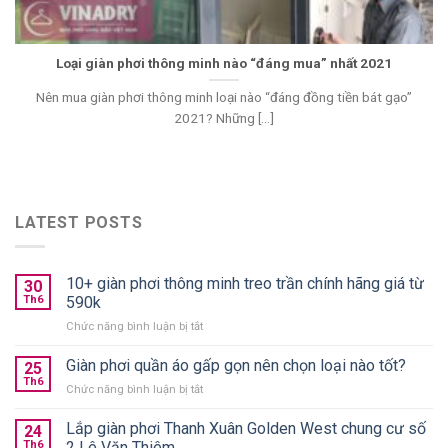
Loại giàn phơi thông minh nào “đáng mua” nhất 2021
Nên mua giàn phơi thông minh loại nào “đáng đồng tiền bát gạo”
2021? Những [...]
LATEST POSTS
10+ giàn phơi thông minh treo trần chính hãng giá từ
30
Th6
590k
ở
Chức năng bình luận bị tắt
10+
giàn
Giàn phơi quần áo gấp gọn nên chọn loại nào tốt?
25
phơi
Th6
ở
Chức năng bình luận bị tắt
thông
Giàn
minh
phơi
Lắp giàn phơi Thanh Xuân Golden West chung cư số
treo
24
quần
Th6
2 Lê Văn Thiêm
trần