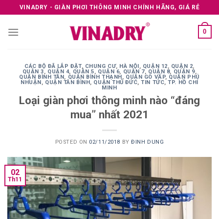
Skip
VINADRY - GIÀN PHƠI THÔNG MINH CHÍNH HÃNG, GIÁ RẺ
to
content
0
CÁC BỘ ĐÃ LẮP ĐẶT
,
CHUNG CƯ
,
HÀ NỘI
,
QUẬN 12
,
QUẬN 2
,
QUẬN 3
,
QUẬN 4
,
QUẬN 5
,
QUẬN 6
,
QUẬN 7
,
QUẬN 8
,
QUẬN 9
,
QUẬN BÌNH TÂN
,
QUẬN BÌNH THẠNH
,
QUẬN GÒ VẤP
,
QUẬN PHÚ
NHUẬN
,
QUẬN TÂN BÌNH
,
QUẬN THỦ ĐỨC
,
TIN TỨC
,
TP. HỒ CHÍ
MINH
Loại giàn phơi thông minh nào “đáng
mua” nhất 2021
POSTED ON
02/11/2018
BY
ĐINH DUNG
02
Th11