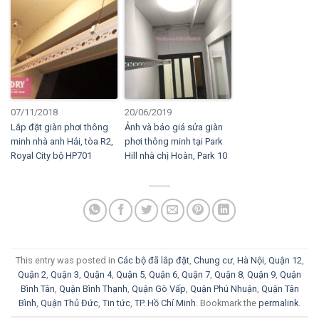
07/11/2018
20/06/2019
Lắp đặt giàn phơi thông
Ảnh và báo giá sửa giàn
minh nhà anh Hải, tòa R2,
phơi thông minh tại Park
Royal City bộ HP701
Hill nhà chị Hoàn, Park 10
This entry was posted in
Các bộ đã lắp đặt
,
Chung cư
,
Hà Nội
,
Quận 12
,
Quận 2
,
Quận 3
,
Quận 4
,
Quận 5
,
Quận 6
,
Quận 7
,
Quận 8
,
Quận 9
,
Quận
Bình Tân
,
Quận Bình Thạnh
,
Quận Gò Vấp
,
Quận Phú Nhuận
,
Quận Tân
Bình
,
Quận Thủ Đức
,
Tin tức
,
TP. Hồ Chí Minh
. Bookmark the
permalink
.