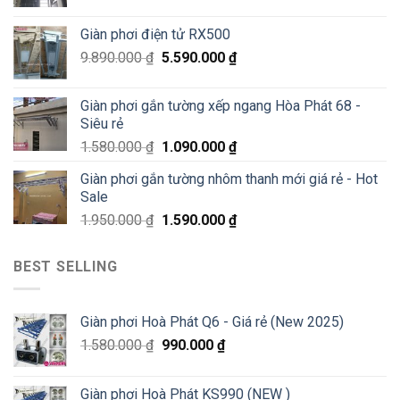
Sale
70%
Giàn phơi điện tử RX500
chỉ
200K
9.890.000
₫
5.590.000
₫
Giàn phơi gắn tường xếp ngang Hòa Phát 68 -
Siêu rẻ
1.580.000
₫
1.090.000
₫
Giàn phơi gắn tường nhôm thanh mới giá rẻ - Hot
Sale
1.950.000
₫
1.590.000
₫
BEST SELLING
Giàn phơi Hoà Phát Q6 - Giá rẻ (New 2025)
1.580.000
₫
990.000
₫
Giàn phơi Hoà Phát KS990 (NEW )