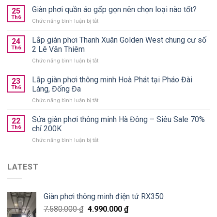
giàn
Giàn phơi quần áo gấp gọn nên chọn loại nào tốt?
25
phơi
Th6
ở
Chức năng bình luận bị tắt
thông
Giàn
minh
phơi
Lắp giàn phơi Thanh Xuân Golden West chung cư số
treo
24
quần
Th6
2 Lê Văn Thiêm
trần
áo
chính
ở
Chức năng bình luận bị tắt
gấp
hãng
Lắp
gọn
giá
giàn
Lắp giàn phơi thông minh Hoà Phát tại Pháo Đài
nên
23
từ
phơi
chọn
Th6
Láng, Đống Đa
590k
Thanh
loại
ở
Chức năng bình luận bị tắt
Xuân
nào
Lắp
Golden
tốt?
giàn
Sửa giàn phơi thông minh Hà Đông – Siêu Sale 70%
West
22
phơi
chung
Th6
chỉ 200K
thông
cư
ở
Chức năng bình luận bị tắt
minh
số
Sửa
Hoà
2
giàn
Phát
Lê
phơi
LATEST
tại
Văn
thông
Pháo
Thiêm
minh
Đài
Hà
Láng,
Giàn phơi thông minh điện tử RX350
Đông
Đống
–
Đa
7.580.000
₫
4.990.000
₫
Siêu