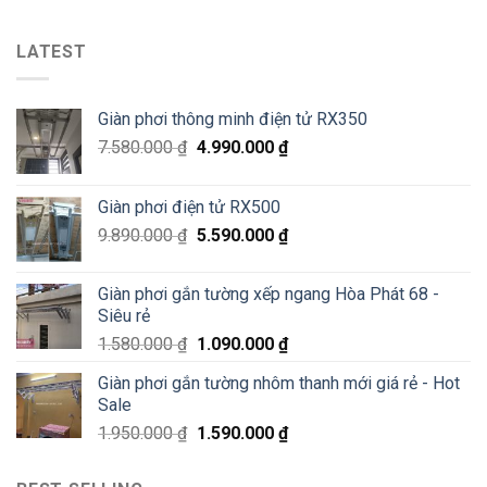
Sửa
Hoà
2
giàn
Phát
Lê
phơi
LATEST
tại
Văn
thông
Pháo
Thiêm
minh
Đài
Hà
Láng,
Giàn phơi thông minh điện tử RX350
Đông
Đống
–
Đa
7.580.000
₫
4.990.000
₫
Siêu
Sale
70%
Giàn phơi điện tử RX500
chỉ
200K
9.890.000
₫
5.590.000
₫
Giàn phơi gắn tường xếp ngang Hòa Phát 68 -
Siêu rẻ
1.580.000
₫
1.090.000
₫
Giàn phơi gắn tường nhôm thanh mới giá rẻ - Hot
Sale
1.950.000
₫
1.590.000
₫