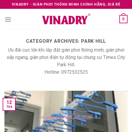
Skip
VINADRY - GIÀN PHƠI THÔNG MINH CHÍNH HÃNG, GIÁ RẺ
to
content
0
CATEGORY ARCHIVES:
PARK HILL
Ưu đãi cực lớn khi lắp đặt giàn phơi thông minh, giàn phơi
xếp ngang, giàn phơi điện tự động tại chung cư Times City
Park Hill.
Hotline: 0972532525
12
Th6