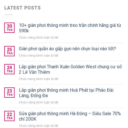
LATEST POSTS
10+ giàn phơi thông minh treo trần chính hãng giá từ
30
Th6
590k
ở
Chức năng bình luận bị tắt
10+
giàn
Giàn phơi quần áo gấp gọn nên chọn loại nào tốt?
25
phơi
Th6
ở
Chức năng bình luận bị tắt
thông
Giàn
minh
phơi
Lắp giàn phơi Thanh Xuân Golden West chung cư số
treo
24
quần
Th6
2 Lê Văn Thiêm
trần
áo
chính
ở
Chức năng bình luận bị tắt
gấp
hãng
Lắp
gọn
giá
giàn
Lắp giàn phơi thông minh Hoà Phát tại Pháo Đài
nên
23
từ
phơi
chọn
Th6
Láng, Đống Đa
590k
Thanh
loại
ở
Chức năng bình luận bị tắt
Xuân
nào
Lắp
Golden
tốt?
giàn
Sửa giàn phơi thông minh Hà Đông – Siêu Sale 70%
West
22
phơi
chung
Th6
chỉ 200K
thông
cư
ở
Chức năng bình luận bị tắt
minh
số