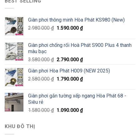
BEST SELLING
Giàn phơi thông minh Hòa Phát KS980 (New)
2.980.000
₫
1.590.000
₫
Giàn phơi chống rối Hoà Phát S900 Plus 4 thanh
màu bạc
3.580.000
₫
2.790.000
₫
Giàn phơi Hòa Phát H009 (NEW 2025)
2.580.000
₫
1.790.000
₫
Giàn phơi gắn tường xếp ngang Hòa Phát 68 -
Siêu rẻ
1.580.000
₫
1.090.000
₫
KHU ĐÔ THỊ