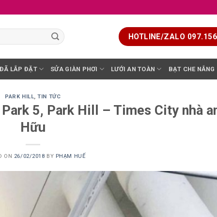
HOTLINE/ZALO 097.156.
 ĐÃ LẮP ĐẶT
SỬA GIÀN PHƠI
LƯỚI AN TOÀN
BẠT CHE NẮNG
PARK HILL
,
TIN TỨC
Park 5, Park Hill – Times City nhà a
Hữu
D ON
26/02/2018
BY
PHẠM HUẾ