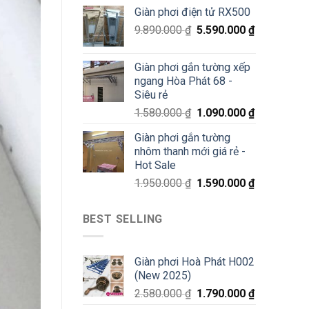
70%
Giàn phơi điện tử RX500
chỉ
200K
9.890.000
₫
5.590.000
₫
Giàn phơi gắn tường xếp
ngang Hòa Phát 68 -
Siêu rẻ
1.580.000
₫
1.090.000
₫
Giàn phơi gắn tường
nhôm thanh mới giá rẻ -
Hot Sale
1.950.000
₫
1.590.000
₫
BEST SELLING
Giàn phơi Hoà Phát H002
(New 2025)
2.580.000
₫
1.790.000
₫