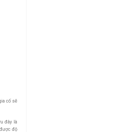
gia cố sẽ
u đây là
o được độ