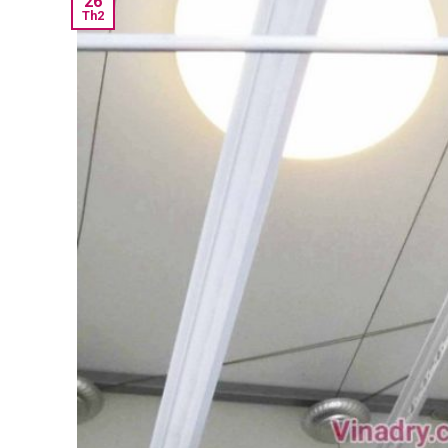
26
Th2