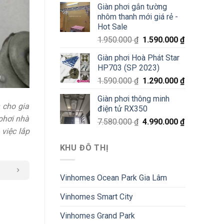
Giàn phơi gắn tường
nhôm thanh mới giá rẻ -
Hot Sale
1.950.000
₫
1.590.000
₫
Giàn phơi Hoà Phát Star
HP703 (SP 2023)
1.590.000
₫
1.290.000
₫
Giàn phơi thông minh
 cho gia
điện tử RX350
 phơi nhà
7.580.000
₫
4.990.000
₫
việc lắp
KHU ĐÔ THỊ
Vinhomes Ocean Park Gia Lâm
Vinhomes Smart City
Vinhomes Grand Park