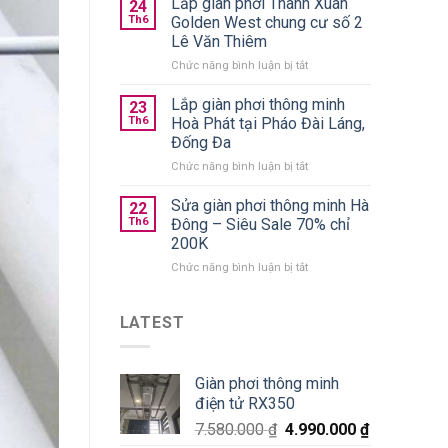
Lắp giàn phơi Thanh Xuân
trần
24
quần
chính
Th6
Golden West chung cư số 2
áo
hãng
Lê Văn Thiêm
gấp
giá
ở
Chức năng bình luận bị tắt
gọn
từ
Lắp
nên
590k
giàn
chọn
Lắp giàn phơi thông minh
23
phơi
loại
Th6
Hoà Phát tại Pháo Đài Láng,
Thanh
nào
Đống Đa
Xuân
tốt?
ở
Chức năng bình luận bị tắt
Golden
Lắp
West
giàn
chung
Sửa giàn phơi thông minh Hà
22
phơi
cư
Th6
Đông – Siêu Sale 70% chỉ
thông
số
200K
minh
2
ở
Chức năng bình luận bị tắt
Hoà
Lê
Sửa
Phát
Văn
giàn
tại
Thiêm
phơi
Pháo
LATEST
thông
Đài
minh
Láng,
Hà
Đống
Giàn phơi thông minh
Đông
Đa
điện tử RX350
–
Siêu
7.580.000
₫
4.990.000
₫
Sale