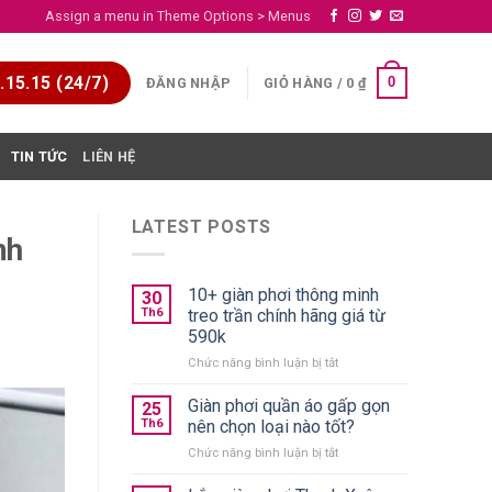
Assign a menu in Theme Options > Menus
15.15 (24/7)
0
ĐĂNG NHẬP
GIỎ HÀNG /
0
₫
TIN TỨC
LIÊN HỆ
LATEST POSTS
nh
10+ giàn phơi thông minh
30
Th6
treo trần chính hãng giá từ
590k
ở
Chức năng bình luận bị tắt
10+
giàn
Giàn phơi quần áo gấp gọn
25
phơi
Th6
nên chọn loại nào tốt?
thông
ở
Chức năng bình luận bị tắt
minh
Giàn
treo
phơi