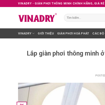
Skip
VINADRY - GIÀN PHƠI THÔNG MINH CHÍNH HÃNG, GIÁ RẺ
to
content
Tìm
kiếm:
VINADRY
GIỚI THIỆU
GIÀN PHƠI HOÀ PHÁT
CÁC BỘ
Lắp giàn phơi thông minh ở 
POSTE