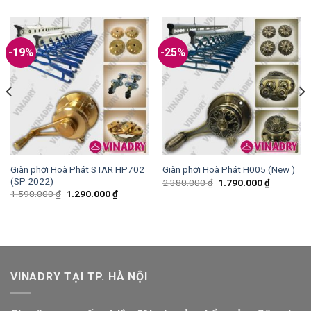
-19%
-25%
Giàn phơi Hoà Phát STAR HP702
Giàn phơi Hoà Phát H005 (New )
(SP 2022)
2.380.000
₫
1.790.000
₫
1.590.000
₫
1.290.000
₫
VINADRY TẠI TP. HÀ NỘI