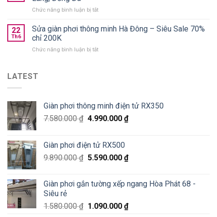
Thanh
loại
ở
Chức năng bình luận bị tắt
Xuân
nào
Lắp
Golden
tốt?
giàn
Sửa giàn phơi thông minh Hà Đông – Siêu Sale 70%
West
22
phơi
chung
Th6
chỉ 200K
thông
cư
ở
Chức năng bình luận bị tắt
minh
số
Sửa
Hoà
2
giàn
Phát
Lê
phơi
LATEST
tại
Văn
thông
Pháo
Thiêm
minh
Đài
Hà
Láng,
Giàn phơi thông minh điện tử RX350
Đông
Đống
–
Đa
7.580.000
₫
4.990.000
₫
Siêu
Sale
70%
Giàn phơi điện tử RX500
chỉ
200K
9.890.000
₫
5.590.000
₫
Giàn phơi gắn tường xếp ngang Hòa Phát 68 -
Siêu rẻ
1.580.000
₫
1.090.000
₫