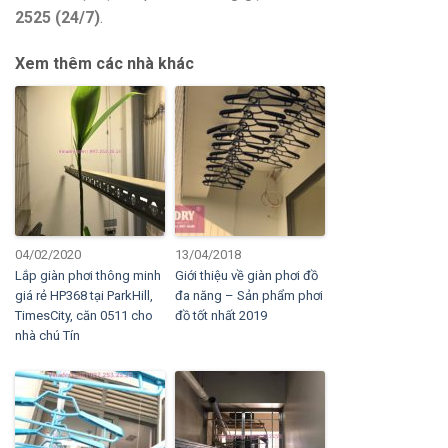
2525 (24/7)
.
Xem thêm các nhà khác
04/02/2020
13/04/2018
Lắp giàn phơi thông minh
Giới thiệu về giàn phơi đồ
giá rẻ HP368 tại ParkHill,
đa năng – Sản phẩm phơi
TimesCity, căn 0511 cho
đồ tốt nhất 2019
nhà chú Tín