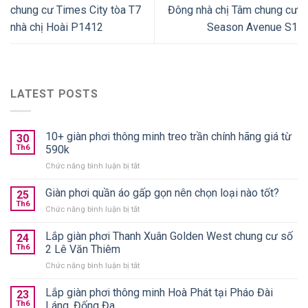
chung cư Times City tòa T7
Đông nhà chị Tâm chung cư
nhà chị Hoài P1412
Season Avenue S1
LATEST POSTS
10+ giàn phơi thông minh treo trần chính hãng giá từ
30
Th6
590k
ở
Chức năng bình luận bị tắt
10+
giàn
Giàn phơi quần áo gấp gọn nên chọn loại nào tốt?
25
phơi
Th6
ở
Chức năng bình luận bị tắt
thông
Giàn
minh
phơi
Lắp giàn phơi Thanh Xuân Golden West chung cư số
treo
24
quần
Th6
2 Lê Văn Thiêm
trần
áo
chính
ở
Chức năng bình luận bị tắt
gấp
hãng
Lắp
gọn
giá
giàn
Lắp giàn phơi thông minh Hoà Phát tại Pháo Đài
nên
23
từ
phơi
chọn
Th6
Láng, Đống Đa
590k