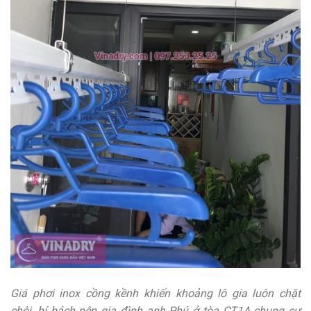
Giá phơi inox cồng kềnh khiến khoảng lô gia luôn chặt
chội, bí bách nên gia đình anh Phú ở tòa CT1A chung cư