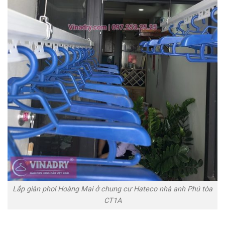
Lắp giàn phơi Hoàng Mai ở chung cư Hateco nhà anh Phú tòa
CT1A