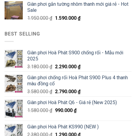
Giàn phơi gắn tường nhôm thanh mới giá rẻ - Hot
Sale
1.950.000
₫
1.590.000
₫
BEST SELLING
Giàn phơi Hoà Phát S900 chống rối - Mẫu mới
2025
3.180.000
₫
2.290.000
₫
Giàn phơi chống rối Hoà Phát S900 Plus 4 thanh
màu đồng cổ
3.580.000
₫
2.790.000
₫
Giàn phơi Hoà Phát Q6 - Giá rẻ (New 2025)
1.580.000
₫
990.000
₫
Giàn phơi Hoà Phát KS990 (NEW )
2.380.000
₫
1.290.000
₫