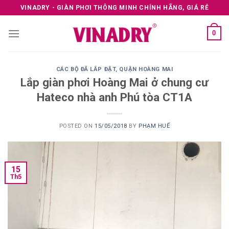
Skip
VINADRY - GIÀN PHƠI THÔNG MINH CHÍNH HÃNG, GIÁ RẺ
to
content
0
CÁC BỘ ĐÃ LẮP ĐẶT
,
QUẬN HOÀNG MAI
Lắp giàn phơi Hoàng Mai ở chung cư
Hateco nhà anh Phú tòa CT1A
POSTED ON
15/05/2018
BY
PHẠM HUẾ
15
Th5