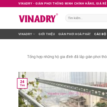
Skip
VINADRY - GIÀN PHƠI THÔNG MINH CHÍNH HÃNG, GIÁ RẺ
to
content
Tìm
kiếm:
VINADRY
GIỚI THIỆU
GIÀN PHƠI HOÀ PHÁT
CÁC BỘ
Tổng hợp những hộ gia đình đã lắp giàn phơi thôn
24
Th6