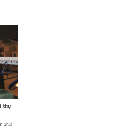
t thự
àn phơi