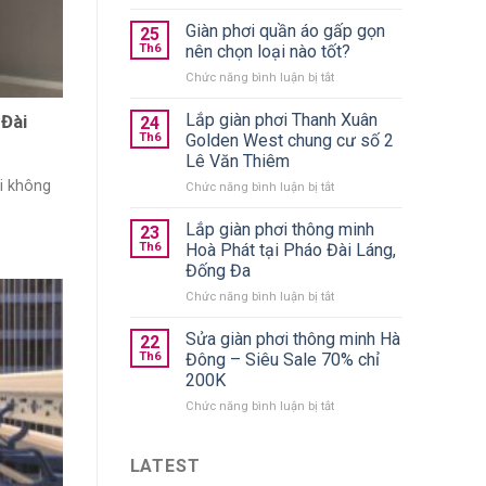
10+
giàn
Giàn phơi quần áo gấp gọn
25
phơi
Th6
nên chọn loại nào tốt?
thông
ở
Chức năng bình luận bị tắt
minh
Giàn
treo
phơi
Lắp giàn phơi Thanh Xuân
trần
 Đài
24
quần
chính
Th6
Golden West chung cư số 2
áo
hãng
Lê Văn Thiêm
gấp
giá
ại không
ở
Chức năng bình luận bị tắt
gọn
từ
Lắp
nên
590k
giàn
chọn
Lắp giàn phơi thông minh
23
phơi
loại
Th6
Hoà Phát tại Pháo Đài Láng,
Thanh
nào
Đống Đa
Xuân
tốt?
ở
Chức năng bình luận bị tắt
Golden
Lắp
West
giàn
chung
Sửa giàn phơi thông minh Hà
22
phơi
cư
Th6
Đông – Siêu Sale 70% chỉ
thông
số
200K
minh
2
ở
Chức năng bình luận bị tắt
Hoà
Lê
Sửa
Phát
Văn
giàn
tại
Thiêm
phơi
Pháo
LATEST
thông
Đài