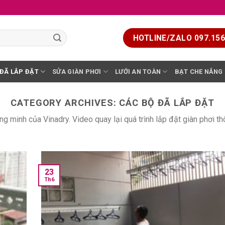
HOTLINE/ZALO 097.156.
 ĐÃ LẮP ĐẶT
SỬA GIÀN PHƠI
LƯỚI AN TOÀN
BẠT CHE NẮNG
CATEGORY ARCHIVES:
CÁC BỘ ĐÃ LẮP ĐẶT
g minh của Vinadry. Video quay lại quá trình lắp đặt giàn phơi thô
23
Th6