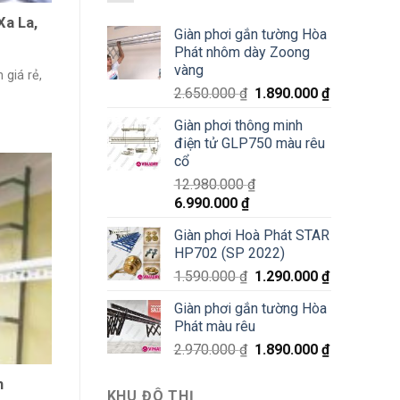
Xa La,
Giàn phơi gắn tường Hòa
Phát nhôm dày Zoong
vàng
 giá rẻ,
2.650.000
₫
1.890.000
₫
Giàn phơi thông minh
điện tử GLP750 màu rêu
cổ
12.980.000
₫
6.990.000
₫
Giàn phơi Hoà Phát STAR
HP702 (SP 2022)
1.590.000
₫
1.290.000
₫
Giàn phơi gắn tường Hòa
Phát màu rêu
2.970.000
₫
1.890.000
₫
h
KHU ĐÔ THỊ