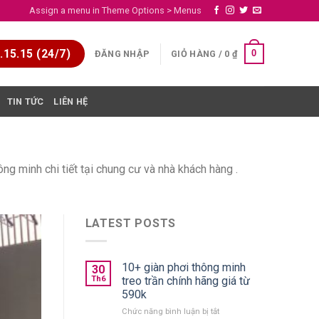
Assign a menu in Theme Options > Menus
15.15 (24/7)
0
ĐĂNG NHẬP
GIỎ HÀNG /
0
₫
TIN TỨC
LIÊN HỆ
ng minh chi tiết tại chung cư và nhà khách hàng .
LATEST POSTS
10+ giàn phơi thông minh
30
Th6
treo trần chính hãng giá từ
590k
ở
Chức năng bình luận bị tắt