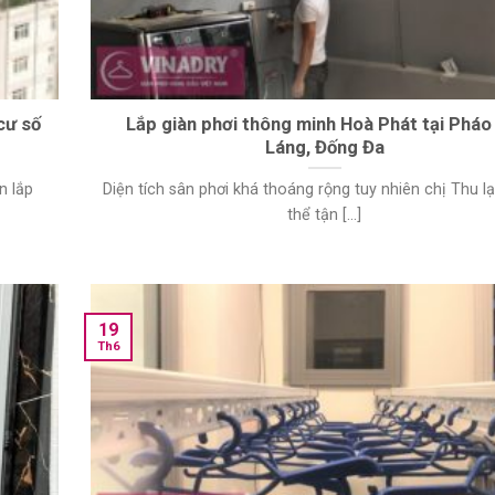
cư số
Lắp giàn phơi thông minh Hoà Phát tại Pháo
Láng, Đống Đa
n lắp
Diện tích sân phơi khá thoáng rộng tuy nhiên chị Thu l
thể tận [...]
19
Th6