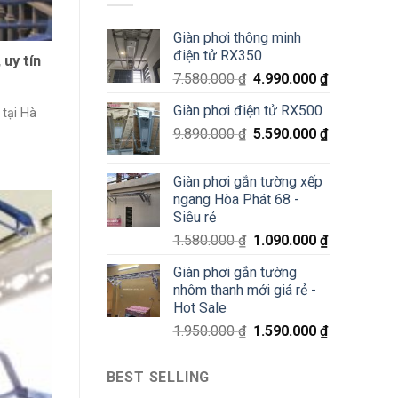
minh
Láng,
Hà
Đống
Giàn phơi thông minh
Đông
Đa
điện tử RX350
–
 uy tín
Siêu
7.580.000
₫
4.990.000
₫
Sale
70%
Giàn phơi điện tử RX500
 tại Hà
chỉ
200K
9.890.000
₫
5.590.000
₫
Giàn phơi gắn tường xếp
ngang Hòa Phát 68 -
Siêu rẻ
1.580.000
₫
1.090.000
₫
Giàn phơi gắn tường
nhôm thanh mới giá rẻ -
Hot Sale
1.950.000
₫
1.590.000
₫
BEST SELLING