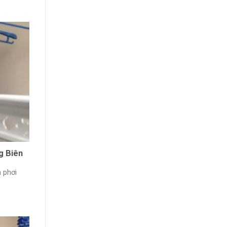
g Biên
n phơi