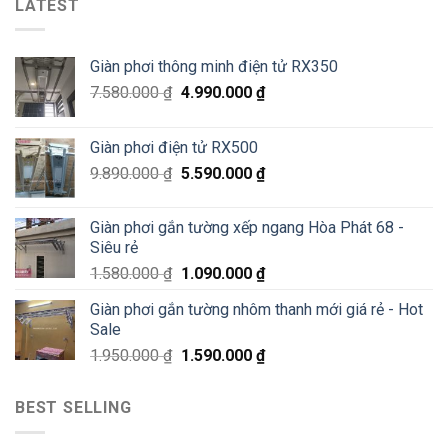
phơi
LATEST
tại
Văn
thông
Pháo
Thiêm
minh
Đài
Hà
Láng,
Giàn phơi thông minh điện tử RX350
Đông
Đống
–
Đa
7.580.000
₫
4.990.000
₫
Siêu
Sale
70%
Giàn phơi điện tử RX500
chỉ
200K
9.890.000
₫
5.590.000
₫
Giàn phơi gắn tường xếp ngang Hòa Phát 68 -
Siêu rẻ
1.580.000
₫
1.090.000
₫
Giàn phơi gắn tường nhôm thanh mới giá rẻ - Hot
Sale
1.950.000
₫
1.590.000
₫
BEST SELLING