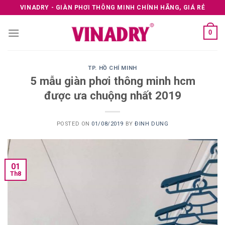
Skip
VINADRY - GIÀN PHƠI THÔNG MINH CHÍNH HÃNG, GIÁ RẺ
to
content
0
TP. HỒ CHÍ MINH
5 mẫu giàn phơi thông minh hcm
được ưa chuộng nhất 2019
POSTED ON
01/08/2019
BY
ĐINH DUNG
01
Th8