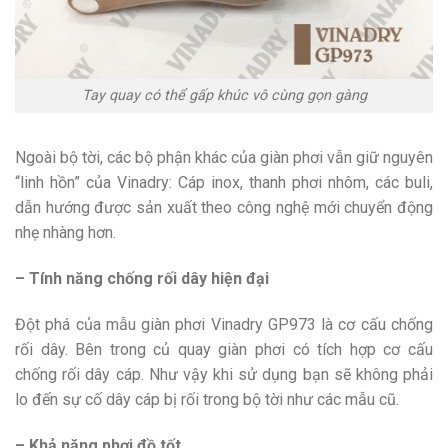
Tay quay có thể gấp khúc vô cùng gọn gàng
Ngoài bộ tời, các bộ phận khác của giàn phơi vẫn giữ nguyên
“linh hồn” của Vinadry: Cáp inox, thanh phơi nhôm, các buli,
dẫn hướng được sản xuất theo công nghệ mới chuyển động
nhẹ nhàng hơn.
– Tính năng chống rối dây hiện đại
Đột phá của mẫu giàn phơi Vinadry GP973 là cơ cấu chống
rối dây. Bên trong củ quay giàn phơi có tích hợp cơ cấu
chống rối dây cáp. Như vậy khi sử dụng bạn sẽ không phải
lo đến sự cố dây cáp bị rối trong bộ tời như các mẫu cũ.
– Khả năng phơi đồ tốt