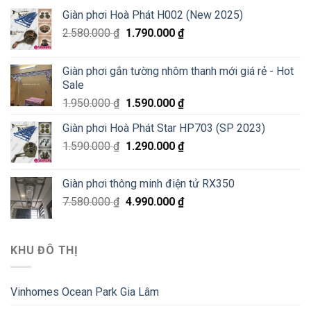
Giàn phơi Hoà Phát H002 (New 2025)
2.580.000
₫
1.790.000
₫
Giàn phơi gắn tường nhôm thanh mới giá rẻ - Hot
Sale
1.950.000
₫
1.590.000
₫
Giàn phơi Hoà Phát Star HP703 (SP 2023)
1.590.000
₫
1.290.000
₫
Giàn phơi thông minh điện tử RX350
7.580.000
₫
4.990.000
₫
KHU ĐÔ THỊ
Vinhomes Ocean Park Gia Lâm