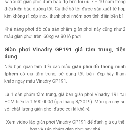
sản xuất giàn phơi đảm bảo độ bền tối ưu 7 – 10 năm trong
điều kiện bảo dưỡng tốt. Cụ thể bộ tời được sản xuất từ hợp
kim không rỉ, cáp inox, thanh phơi nhôm sơn tĩnh điện bền bỉ.
Khả năng phơi đồ của sản phẩm giàn phơi này cũng như 2
mẫu giàn phơi trên :60kg và 80 lỗ phơi
Giàn phơi Vinadry GP191 giá tầm trung, tiện
dụng
Nếu bạn quan tâm đến các mẫu
giàn phơi đồ thông minh
tphcm
có giá tầm trung, sử dụng tốt, bền, đẹp hãy tham
khảo ngay mẫu Vinadry GP191.
Là 1 sản phẩm tầm trung, giá bán giàn phơi Vinadry 191 tại
HCM hiện là 1.590.000đ (giá tháng 8/2019). Mức giá này so
với chất lượng giàn phơi được coi là khá rẻ.
Xem video lắp giàn phơi Vinadry GP191 để đánh giá cụ thể
hơn về sản phẩm giàn phơi này nhé