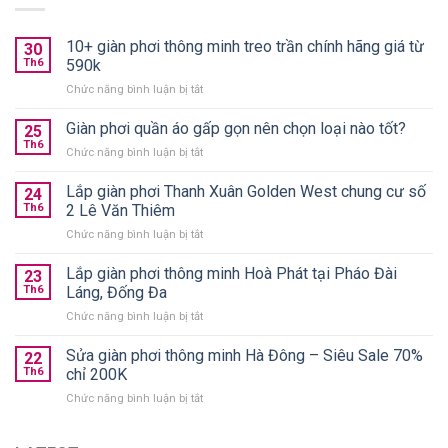
10+ giàn phơi thông minh treo trần chính hãng giá từ
30
Th6
590k
ở
Chức năng bình luận bị tắt
10+
giàn
Giàn phơi quần áo gấp gọn nên chọn loại nào tốt?
25
phơi
Th6
ở
Chức năng bình luận bị tắt
thông
Giàn
minh
phơi
Lắp giàn phơi Thanh Xuân Golden West chung cư số
treo
24
quần
Th6
2 Lê Văn Thiêm
trần
áo
chính
ở
Chức năng bình luận bị tắt
gấp
hãng
Lắp
gọn
giá
giàn
Lắp giàn phơi thông minh Hoà Phát tại Pháo Đài
nên
23
từ
phơi
chọn
Th6
Láng, Đống Đa
590k
Thanh
loại
ở
Chức năng bình luận bị tắt
Xuân
nào
Lắp
Golden
tốt?
giàn
Sửa giàn phơi thông minh Hà Đông – Siêu Sale 70%
West
22
phơi
chung
Th6
chỉ 200K
thông
cư
ở
Chức năng bình luận bị tắt
minh
số
Sửa
Hoà
2
giàn
Phát
Lê