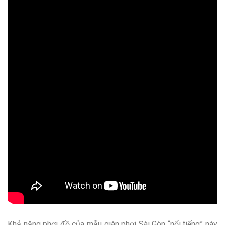
Khả năng phơi đồ của mẫu giàn phơi Sài Gòn “nổi tiếng” này