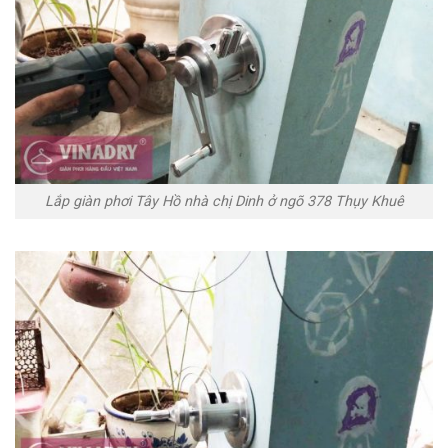
Lắp giàn phơi Tây Hồ nhà chị Dinh ở ngõ 378 Thụy Khuê