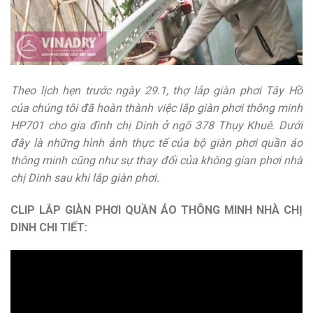
Theo lịch hẹn trước ngày 29.1, thợ lắp giàn phơi Tây Hồ
của chúng tôi đã hoàn thành việc lắp giàn phơi thông minh
HP701 cho gia đình chị Dinh ở ngõ 378 Thụy Khuê. Dưới
đây là những hình ảnh thực tế của bộ giàn phơi quần áo
thông minh cũng như sự thay đổi của không gian phơi nhà
chị Dinh sau khi lắp giàn phơi.
CLIP LẮP GIÀN PHƠI QUẦN ÁO THÔNG MINH NHÀ CHỊ
DINH CHI TIẾT: