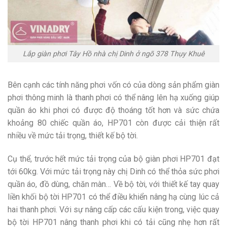
Lắp giàn phơi Tây Hồ nhà chị Dinh ở ngõ 378 Thụy Khuê
Bên cạnh các tính năng phơi vốn có của dòng sản phẩm giàn
phơi thông minh là thanh phơi có thể nâng lên hạ xuống giúp
quần áo khi phơi có được độ thoáng tốt hơn và sức chứa
khoảng 80 chiếc quần áo, HP701 còn được cải thiện rất
nhiều về mức tải trọng, thiết kế bộ tời.
Cụ thể, trước hết mức tải trọng của bộ giàn phơi HP701 đạt
tới 60kg. Với mức tải trọng này chị Dinh có thể thỏa sức phơi
quần áo, đồ dùng, chăn màn… Về bộ tời, với thiết kế tay quay
liền khối bộ tời HP701 có thể điều khiển nâng hạ cùng lúc cả
hai thanh phơi. Với sự nâng cấp các cấu kiện trong, việc quay
bộ tời HP701 nâng thanh phơi khi có tải cũng nhẹ hơn rất