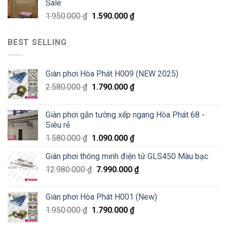
Sale
1.950.000
₫
1.590.000
₫
BEST SELLING
Giàn phơi Hòa Phát H009 (NEW 2025)
2.580.000
₫
1.790.000
₫
Giàn phơi gắn tường xếp ngang Hòa Phát 68 -
Siêu rẻ
1.580.000
₫
1.090.000
₫
Giàn phơi thông minh điện tử GLS450 Màu bạc
12.980.000
₫
7.990.000
₫
Giàn phơi Hòa Phát H001 (New)
1.950.000
₫
1.790.000
₫