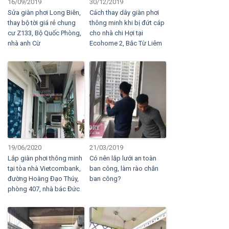
16/09/2019
30/12/2019
Sửa giàn phơi Long Biên,
Cách thay dây giàn phơi
thay bộ tời giá rẻ chung
thông minh khi bị đứt cáp
cư Z133, Bộ Quốc Phòng,
cho nhà chi Hợi tại
nhà anh Cừ
Ecohome 2, Bắc Từ Liêm
19/06/2020
21/03/2019
Lắp giàn phơi thông minh
Có nên lắp lưới an toàn
tại tòa nhà Vietcombank,
ban công, làm rào chắn
đường Hoàng Đạo Thúy,
ban công?
phòng 407, nhà bác Đức