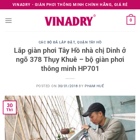
Skip
VINADRY - GIÀN PHƠI THÔNG MINH CHÍNH HÃNG, GIÁ RẺ
to
content
0
CÁC BỘ ĐÃ LẮP ĐẶT
,
QUẬN TÂY HỒ
Lắp giàn phơi Tây Hồ nhà chị Dinh ở
ngõ 378 Thụy Khuê – bộ giàn phơi
thông minh HP701
POSTED ON
30/01/2018
BY
PHẠM HUẾ
30
Th1