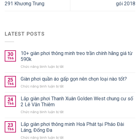
291 Khương Trung
gói 2018
LATEST POSTS
10+ giàn phơi thông minh treo trần chính hãng giá từ
30
Th6
590k
ở
Chức năng bình luận bị tắt
10+
giàn
Giàn phơi quần áo gấp gọn nên chọn loại nào tốt?
25
phơi
Th6
ở
Chức năng bình luận bị tắt
thông
Giàn
minh
phơi
Lắp giàn phơi Thanh Xuân Golden West chung cư số
treo
24
quần
Th6
2 Lê Văn Thiêm
trần
áo
chính
ở
Chức năng bình luận bị tắt
gấp
hãng
Lắp
gọn
giá
giàn
Lắp giàn phơi thông minh Hoà Phát tại Pháo Đài
nên
23
từ
phơi
chọn
Th6
Láng, Đống Đa
590k
Thanh
loại
ở
Chức năng bình luận bị tắt
Xuân
nào