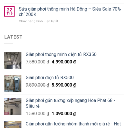
Lắp
Golden
tốt?
giàn
Sửa giàn phơi thông minh Hà Đông – Siêu Sale 70%
West
22
phơi
chung
Th6
chỉ 200K
thông
cư
ở
Chức năng bình luận bị tắt
minh
số
Sửa
Hoà
2
giàn
Phát
Lê
phơi
LATEST
tại
Văn
thông
Pháo
Thiêm
minh
Đài
Hà
Láng,
Giàn phơi thông minh điện tử RX350
Đông
Đống
–
Đa
7.580.000
₫
4.990.000
₫
Siêu
Sale
70%
Giàn phơi điện tử RX500
chỉ
200K
9.890.000
₫
5.590.000
₫
Giàn phơi gắn tường xếp ngang Hòa Phát 68 -
Siêu rẻ
1.580.000
₫
1.090.000
₫
Giàn phơi gắn tường nhôm thanh mới giá rẻ - Hot