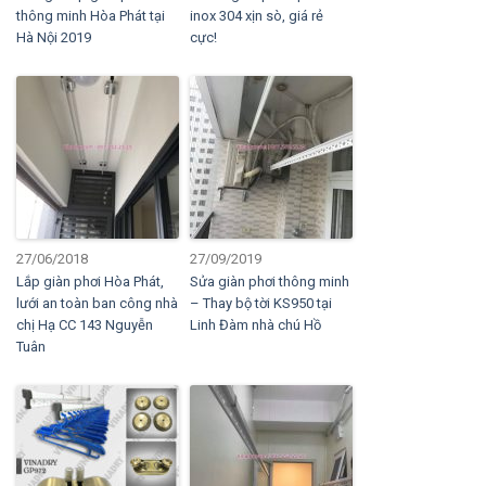
thông minh Hòa Phát tại
inox 304 xịn sò, giá rẻ
Hà Nội 2019
cực!
27/06/2018
27/09/2019
Lắp giàn phơi Hòa Phát,
Sửa giàn phơi thông minh
lưới an toàn ban công nhà
– Thay bộ tời KS950 tại
chị Hạ CC 143 Nguyễn
Linh Đàm nhà chú Hồ
Tuân