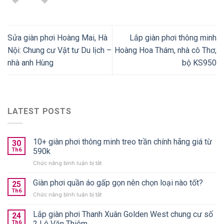
Sửa giàn phơi Hoàng Mai, Hà
Lắp giàn phơi thông minh
Nội: Chung cư Vật tư Du lịch –
Hoàng Hoa Thám, nhà cô Thơ,
nhà anh Hùng
bộ KS950
LATEST POSTS
10+ giàn phơi thông minh treo trần chính hãng giá từ
30
Th6
590k
ở
Chức năng bình luận bị tắt
10+
giàn
Giàn phơi quần áo gấp gọn nên chọn loại nào tốt?
25
phơi
Th6
ở
Chức năng bình luận bị tắt
thông
Giàn
minh
phơi
Lắp giàn phơi Thanh Xuân Golden West chung cư số
treo
24
quần
Th6
2 Lê Văn Thiêm
trần