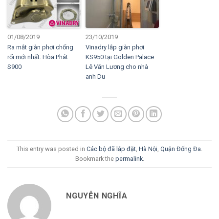
01/08/2019
23/10/2019
Ra mắt giàn phơi chống
Vinadry lắp giàn phơi
rối mới nhất: Hòa Phát
KS950 tại Golden Palace
S900
Lê Văn Lương cho nhà
anh Du
This entry was posted in
Các bộ đã lắp đặt
,
Hà Nội
,
Quận Đống Đa
.
Bookmark the
permalink
.
NGUYỄN NGHĨA