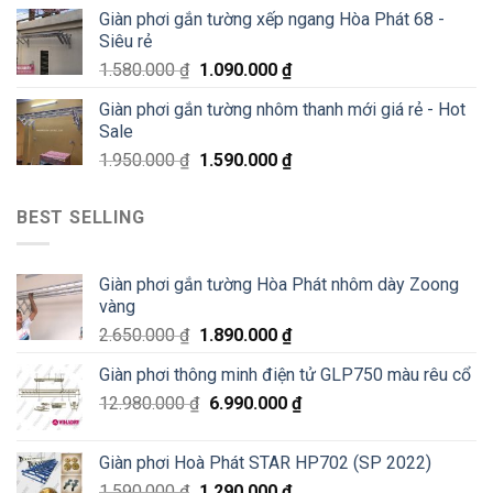
Giàn phơi gắn tường xếp ngang Hòa Phát 68 -
Siêu rẻ
1.580.000
₫
1.090.000
₫
Giàn phơi gắn tường nhôm thanh mới giá rẻ - Hot
Sale
1.950.000
₫
1.590.000
₫
BEST SELLING
Giàn phơi gắn tường Hòa Phát nhôm dày Zoong
vàng
2.650.000
₫
1.890.000
₫
Giàn phơi thông minh điện tử GLP750 màu rêu cổ
12.980.000
₫
6.990.000
₫
Giàn phơi Hoà Phát STAR HP702 (SP 2022)
1.590.000
₫
1.290.000
₫