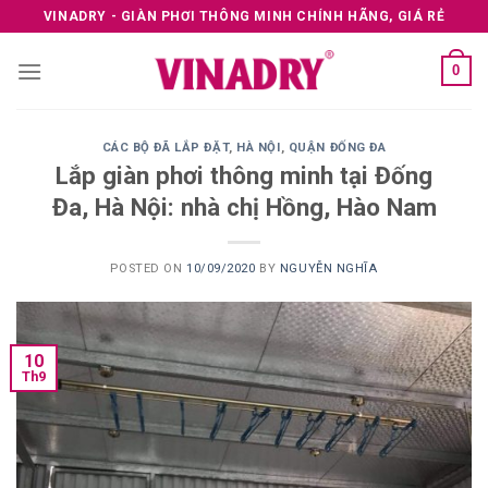
Skip
VINADRY - GIÀN PHƠI THÔNG MINH CHÍNH HÃNG, GIÁ RẺ
to
content
0
CÁC BỘ ĐÃ LẮP ĐẶT
,
HÀ NỘI
,
QUẬN ĐỐNG ĐA
Lắp giàn phơi thông minh tại Đống
Đa, Hà Nội: nhà chị Hồng, Hào Nam
POSTED ON
10/09/2020
BY
NGUYỄN NGHĨA
10
Th9