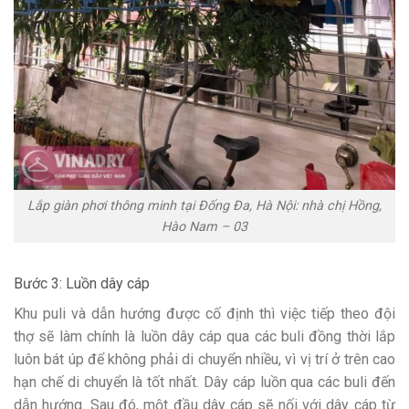
Lắp giàn phơi thông minh tại Đống Đa, Hà Nội: nhà chị Hồng,
Hào Nam – 03
Bước 3: Luồn dây cáp
Khu puli và dẫn hướng được cố định thì việc tiếp theo đội
thợ sẽ làm chính là luồn dây cáp qua các buli đồng thời lắp
luôn bát úp để không phải di chuyển nhiều, vì vị trí ở trên cao
hạn chế di chuyển là tốt nhất. Dây cáp luồn qua các buli đến
dẫn hướng. Sau đó, một đầu dây cáp sẽ nối với dây cáp từ