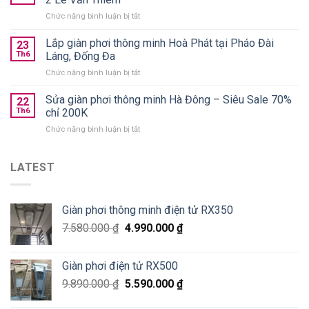
áo
chính
ở
Chức năng bình luận bị tắt
gấp
hãng
Lắp
gọn
giá
giàn
Lắp giàn phơi thông minh Hoà Phát tại Pháo Đài
nên
23
từ
phơi
chọn
Th6
Láng, Đống Đa
590k
Thanh
loại
ở
Chức năng bình luận bị tắt
Xuân
nào
Lắp
Golden
tốt?
giàn
Sửa giàn phơi thông minh Hà Đông – Siêu Sale 70%
West
22
phơi
chung
Th6
chỉ 200K
thông
cư
ở
Chức năng bình luận bị tắt
minh
số
Sửa
Hoà
2
giàn
Phát
Lê
phơi
LATEST
tại
Văn
thông
Pháo
Thiêm
minh
Đài
Hà
Láng,
Giàn phơi thông minh điện tử RX350
Đông
Đống
–
Đa
7.580.000
₫
4.990.000
₫
Siêu
Sale
70%
Giàn phơi điện tử RX500
chỉ
200K
9.890.000
₫
5.590.000
₫