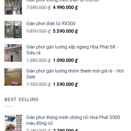
Đông
Đống
–
Đa
7.580.000
₫
4.990.000
₫
Siêu
Sale
70%
Giàn phơi điện tử RX500
chỉ
200K
9.890.000
₫
5.590.000
₫
Giàn phơi gắn tường xếp ngang Hòa Phát 68 -
Siêu rẻ
1.580.000
₫
1.090.000
₫
Giàn phơi gắn tường nhôm thanh mới giá rẻ - Hot
Sale
1.950.000
₫
1.590.000
₫
BEST SELLING
Giàn phơi thông minh chống rối Hoà Phát S900
màu đồng cổ
3.180.000
₫
2.290.000
₫