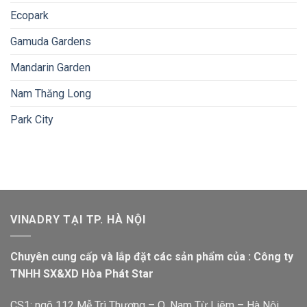
Ecopark
Gamuda Gardens
Mandarin Garden
Nam Thăng Long
Park City
VINADRY TẠI TP. HÀ NỘI
Chuyên cung cấp và lắp đặt các sản phẩm của : Công ty
TNHH SX&XD Hòa Phát Star
CS1: ngõ 112 Mễ Trì Thượng – Q. Nam Từ Liêm – Hà Nội