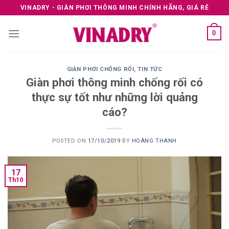
Skip
VINADRY - GIÀN PHƠI THÔNG MINH CHÍNH HÃNG, GIÁ RẺ
to
content
0
GIÀN PHƠI CHỐNG RỐI
,
TIN TỨC
Giàn phơi thông minh chống rối có
thực sự tốt như những lời quảng
cáo?
POSTED ON
17/10/2019
BY
HOÀNG THANH
17
Th10