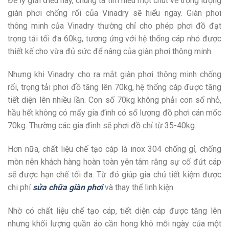
Để lý giải điều này, chúng ta tìm hiểu một chút về trọng lượng
giàn phơi chống rối của Vinadry sẽ hiểu ngay. Giàn phơi
thông minh của Vinadry thường chỉ cho phép phơi đồ đạt
trọng tải tối đa 60kg, tương ứng với hệ thống cáp nhỏ được
thiết kế cho vừa đủ sức để nâng của giàn phơi thông minh.
Nhưng khi Vinadry cho ra mắt giàn phơi thông minh chống
rối, trọng tải phơi đồ tăng lên 70kg, hệ thống cáp được tăng
tiết diện lên nhiều lần. Con số 70kg không phải con số nhỏ,
hầu hết không có mấy gia đình có số lượng đồ phơi cán mốc
70kg. Thường các gia đình sẽ phơi đồ chỉ từ 35-40kg.
Hơn nữa, chất liệu chế tạo cáp là inox 304 chống gỉ, chống
mòn nên khách hàng hoàn toàn yên tâm rằng sự cố đứt cáp
sẽ được hạn chế tối đa. Từ đó giúp gia chủ tiết kiệm được
chi phí
sửa chữa giàn phơi
và thay thế linh kiện.
Nhờ có chất liệu chế tạo cáp, tiết diện cáp được tăng lên
nhưng khối lượng quần áo cần hong khô mỗi ngày của một