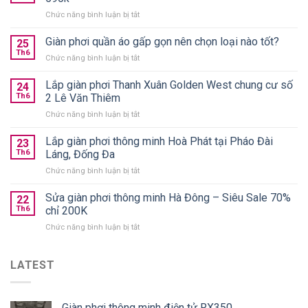
ở
Chức năng bình luận bị tắt
10+
giàn
Giàn phơi quần áo gấp gọn nên chọn loại nào tốt?
25
phơi
Th6
ở
Chức năng bình luận bị tắt
thông
Giàn
minh
phơi
Lắp giàn phơi Thanh Xuân Golden West chung cư số
treo
24
quần
Th6
2 Lê Văn Thiêm
trần
áo
chính
ở
Chức năng bình luận bị tắt
gấp
hãng
Lắp
gọn
giá
giàn
Lắp giàn phơi thông minh Hoà Phát tại Pháo Đài
nên
23
từ
phơi
chọn
Th6
Láng, Đống Đa
590k
Thanh
loại
ở
Chức năng bình luận bị tắt
Xuân
nào
Lắp
Golden
tốt?
giàn
Sửa giàn phơi thông minh Hà Đông – Siêu Sale 70%
West
22
phơi
chung
Th6
chỉ 200K
thông
cư
ở
Chức năng bình luận bị tắt
minh
số
Sửa
Hoà
2
giàn
Phát
Lê
phơi
LATEST
tại
Văn
thông
Pháo
Thiêm
minh
Đài
Hà
Láng,
Giàn phơi thông minh điện tử RX350