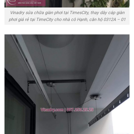
Vinadry sửa chữa giàn phơi tại TimesCity, thay dây cáp giàn
phơi giá rẻ tại TimeCity cho nhà cô Hạnh, căn hộ 0312A – 01