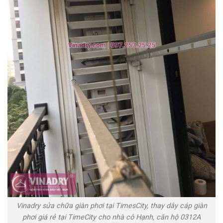
Vinadry sửa chữa giàn phơi tại TimesCity, thay dây cáp giàn
phơi giá rẻ tại TimeCity cho nhà cô Hạnh, căn hộ 0312A