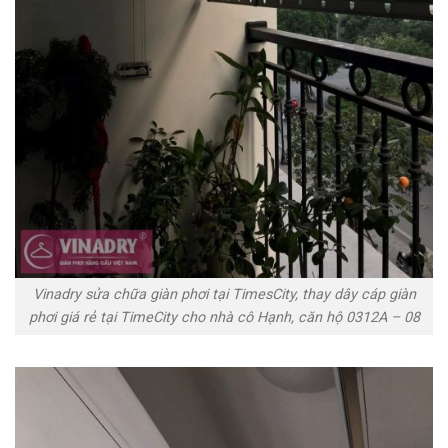
Vinadry sửa chữa giàn phơi tại TimesCity, thay dây cáp giàn
phơi giá rẻ tại TimeCity cho nhà cô Hạnh, căn hộ 0312A – 08