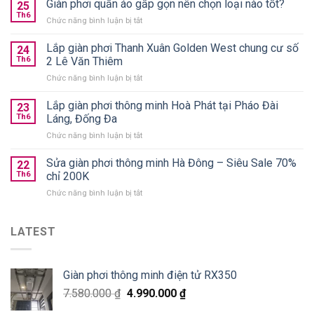
Giàn phơi quần áo gấp gọn nên chọn loại nào tốt?
25
phơi
Th6
ở
Chức năng bình luận bị tắt
thông
Giàn
minh
phơi
Lắp giàn phơi Thanh Xuân Golden West chung cư số
treo
24
quần
Th6
2 Lê Văn Thiêm
trần
áo
chính
ở
Chức năng bình luận bị tắt
gấp
hãng
Lắp
gọn
giá
giàn
Lắp giàn phơi thông minh Hoà Phát tại Pháo Đài
nên
23
từ
phơi
chọn
Th6
Láng, Đống Đa
590k
Thanh
loại
ở
Chức năng bình luận bị tắt
Xuân
nào
Lắp
Golden
tốt?
giàn
Sửa giàn phơi thông minh Hà Đông – Siêu Sale 70%
West
22
phơi
chung
Th6
chỉ 200K
thông
cư
ở
Chức năng bình luận bị tắt
minh
số
Sửa
Hoà
2
giàn
Phát
Lê
phơi
LATEST
tại
Văn
thông
Pháo
Thiêm
minh
Đài
Hà
Láng,
Giàn phơi thông minh điện tử RX350
Đông
Đống
–
Đa
7.580.000
₫
4.990.000
₫
Siêu
Sale