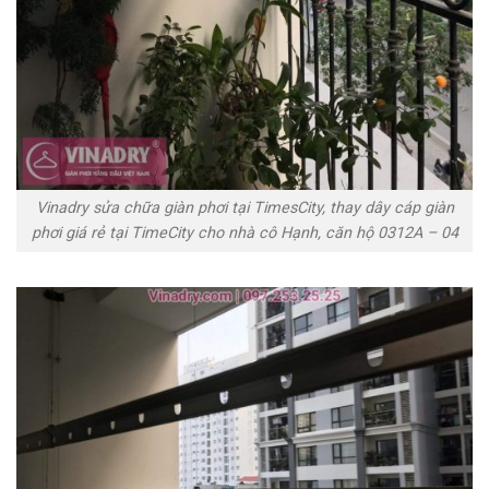
Vinadry sửa chữa giàn phơi tại TimesCity, thay dây cáp giàn
phơi giá rẻ tại TimeCity cho nhà cô Hạnh, căn hộ 0312A – 04