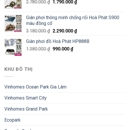
2.780.000
₫
1.790.000
₫
Giàn phơi thông minh chống rối Hoà Phát S900
màu đồng cổ
3.180.000
₫
2.290.000
₫
Giàn phơi đồ Hoà Phát HP888B
1.380.000
₫
990.000
₫
KHU ĐÔ THỊ
Vinhomes Ocean Park Gia Lâm
Vinhomes Smart City
Vinhomes Grand Park
Ecopark