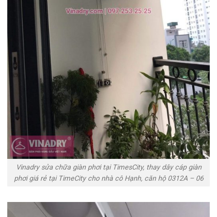
Vinadry sửa chữa giàn phơi tại TimesCity, thay dây cáp giàn
phơi giá rẻ tại TimeCity cho nhà cô Hạnh, căn hộ 0312A – 06