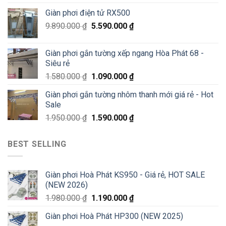
70%
Giàn phơi điện tử RX500
chỉ
200K
9.890.000
₫
5.590.000
₫
Giàn phơi gắn tường xếp ngang Hòa Phát 68 -
Siêu rẻ
1.580.000
₫
1.090.000
₫
Giàn phơi gắn tường nhôm thanh mới giá rẻ - Hot
Sale
1.950.000
₫
1.590.000
₫
BEST SELLING
Giàn phơi Hoà Phát KS950 - Giá rẻ, HOT SALE
(NEW 2026)
1.980.000
₫
1.190.000
₫
Giàn phơi Hoà Phát HP300 (NEW 2025)