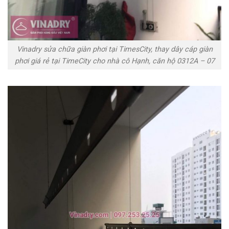
Vinadry sửa chữa giàn phơi tại TimesCity, thay dây cáp giàn
phơi giá rẻ tại TimeCity cho nhà cô Hạnh, căn hộ 0312A – 07