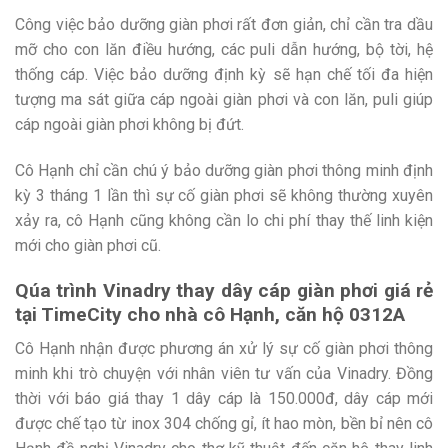
Công việc bảo dưỡng giàn phơi rất đơn giản, chỉ cần tra dầu
mỡ cho con lăn điều hướng, các puli dẫn hướng, bộ tời, hệ
thống cáp. Việc bảo dưỡng định kỳ sẽ hạn chế tối đa hiện
tượng ma sát giữa cáp ngoài giàn phơi và con lăn, puli giúp
cáp ngoài giàn phơi không bị đứt.
Cô Hạnh chỉ cần chú ý bảo dưỡng giàn phơi thông minh định
kỳ 3 tháng 1 lần thì sự cố giàn phơi sẽ không thường xuyên
xảy ra, cô Hạnh cũng không cần lo chi phí thay thế linh kiện
mới cho giàn phơi cũ.
Qúa trình Vinadry thay dây cáp giàn phơi giá rẻ
tại TimeCity cho nhà cô Hạnh, căn hộ 0312A
Cô Hạnh nhận được phương án xử lý sự cố giàn phơi thông
minh khi trò chuyện với nhân viên tư vấn của Vinadry. Đồng
thời với báo giá thay 1 dây cáp là 150.000đ, dây cáp mới
được chế tạo từ inox 304 chống gỉ, ít hao mòn, bền bỉ nên cô