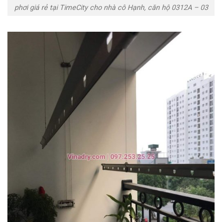
phơi giá rẻ tại TimeCity cho nhà cô Hạnh, căn hộ 0312A – 03