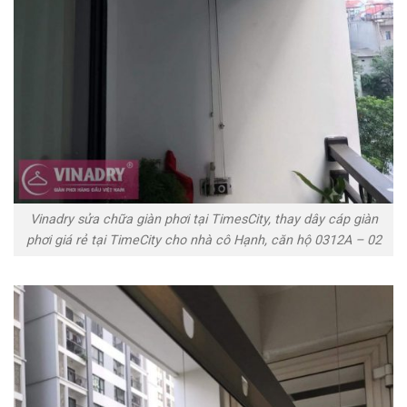
Vinadry sửa chữa giàn phơi tại TimesCity, thay dây cáp giàn
phơi giá rẻ tại TimeCity cho nhà cô Hạnh, căn hộ 0312A – 02