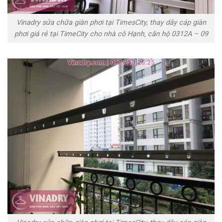
Vinadry sửa chữa giàn phơi tại TimesCity, thay dây cáp giàn
phơi giá rẻ tại TimeCity cho nhà cô Hạnh, căn hộ 0312A – 09