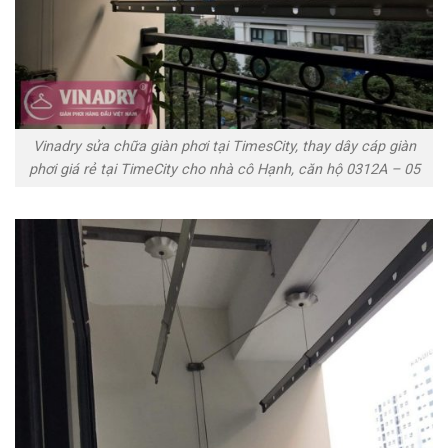
Vinadry sửa chữa giàn phơi tại TimesCity, thay dây cáp giàn
phơi giá rẻ tại TimeCity cho nhà cô Hạnh, căn hộ 0312A – 05