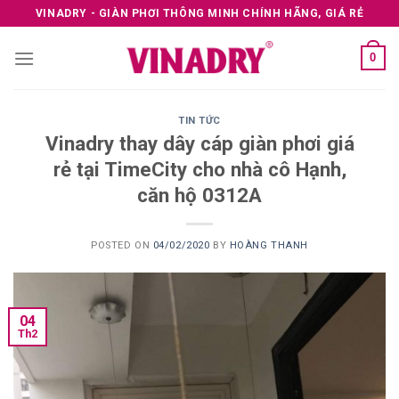
Skip
VINADRY - GIÀN PHƠI THÔNG MINH CHÍNH HÃNG, GIÁ RẺ
to
content
0
TIN TỨC
Vinadry thay dây cáp giàn phơi giá
rẻ tại TimeCity cho nhà cô Hạnh,
căn hộ 0312A
POSTED ON
04/02/2020
BY
HOÀNG THANH
04
Th2