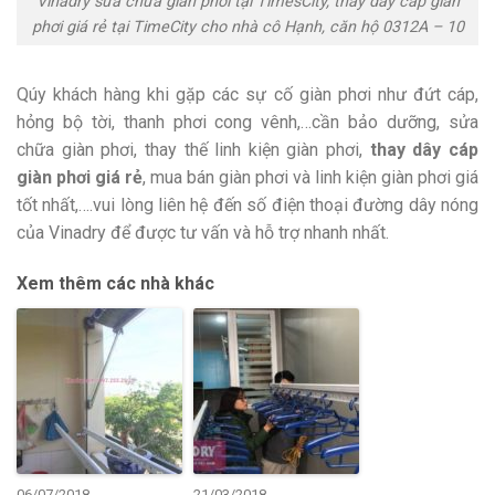
Vinadry sửa chữa giàn phơi tại TimesCity, thay dây cáp giàn
phơi giá rẻ tại TimeCity cho nhà cô Hạnh, căn hộ 0312A – 10
Qúy khách hàng khi gặp các sự cố giàn phơi như đứt cáp,
hỏng bộ tời, thanh phơi cong vênh,…cần bảo dưỡng, sửa
chữa giàn phơi, thay thế linh kiện giàn phơi,
thay dây cáp
giàn phơi giá rẻ
, mua bán giàn phơi và linh kiện giàn phơi giá
tốt nhất,….vui lòng liên hệ đến số điện thoại đường dây nóng
của Vinadry để được tư vấn và hỗ trợ nhanh nhất.
Xem thêm các nhà khác
06/07/2018
21/03/2018