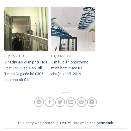
30/12/2019
01/08/2019
Vinadry lắp giàn phơi Hòa
5 mẫu giàn phơi thông
Phát KS950 tại ParkHill,
minh hcm được ưa
Times City, căn hộ 0305
chuộng nhất 2019
cho nhà cô Cẩm
This entry was posted in
Tin tức
. Bookmark the
permalink
.