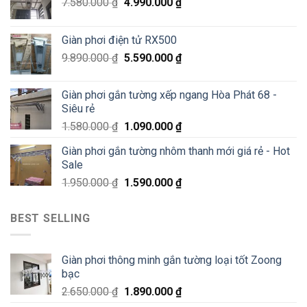
7.580.000
₫
4.990.000
₫
Siêu
Sale
70%
Giàn phơi điện tử RX500
chỉ
200K
9.890.000
₫
5.590.000
₫
Giàn phơi gắn tường xếp ngang Hòa Phát 68 -
Siêu rẻ
1.580.000
₫
1.090.000
₫
Giàn phơi gắn tường nhôm thanh mới giá rẻ - Hot
Sale
1.950.000
₫
1.590.000
₫
BEST SELLING
Giàn phơi thông minh gắn tường loại tốt Zoong
bạc
2.650.000
₫
1.890.000
₫