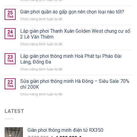
10+
giàn
Giàn phơi quần áo gấp gọn nên chọn loại nào tốt?
25
phơi
Th6
ở
Chức năng bình luận bị tắt
thông
Giàn
minh
phơi
Lắp giàn phơi Thanh Xuân Golden West chung cư số
treo
24
quần
Th6
2 Lê Văn Thiêm
trần
áo
chính
ở
Chức năng bình luận bị tắt
gấp
hãng
Lắp
gọn
giá
giàn
Lắp giàn phơi thông minh Hoà Phát tại Pháo Đài
nên
23
từ
phơi
chọn
Th6
Láng, Đống Đa
590k
Thanh
loại
ở
Chức năng bình luận bị tắt
Xuân
nào
Lắp
Golden
tốt?
giàn
Sửa giàn phơi thông minh Hà Đông – Siêu Sale 70%
West
22
phơi
chung
Th6
chỉ 200K
thông
cư
ở
Chức năng bình luận bị tắt
minh
số
Sửa
Hoà
2
giàn
Phát
Lê
phơi
LATEST
tại
Văn
thông
Pháo
Thiêm
minh
Đài
Hà
Láng,
Giàn phơi thông minh điện tử RX350
Đông
Đống
–
Đa