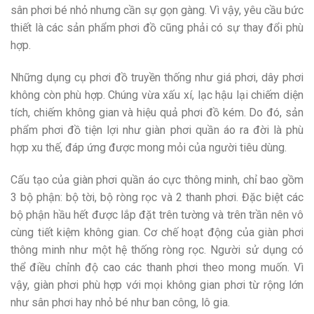
sân phơi bé nhỏ nhưng cần sự gọn gàng. Vì vậy, yêu cầu bức
thiết là các sản phẩm phơi đồ cũng phải có sự thay đổi phù
hợp.
Những dụng cụ phơi đồ truyền thống như giá phơi, dây phơi
không còn phù hợp. Chúng vừa xấu xí, lạc hậu lại chiếm diện
tích, chiếm không gian và hiệu quả phơi đồ kém. Do đó, sản
phẩm phơi đồ tiện lợi như giàn phơi quần áo ra đời là phù
hợp xu thế, đáp ứng được mong mỏi của người tiêu dùng.
Cấu tạo của giàn phơi quần áo cực thông minh, chỉ bao gồm
3 bộ phận: bộ tời, bộ ròng rọc và 2 thanh phơi. Đặc biệt các
bộ phận hầu hết được lắp đặt trên tường và trên trần nên vô
cùng tiết kiệm không gian. Cơ chế hoạt động của giàn phơi
thông minh như một hệ thống ròng rọc. Người sử dụng có
thể điều chỉnh độ cao các thanh phơi theo mong muốn. Vì
vậy, giàn phơi phù hợp với mọi không gian phơi từ rộng lớn
như sân phơi hay nhỏ bé như ban công, lô gia.