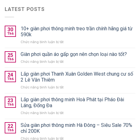
LATEST POSTS
10+ giàn phơi thông minh treo trần chính hãng giá từ
30
Th6
590k
ở
Chức năng bình luận bị tắt
10+
giàn
Giàn phơi quần áo gấp gọn nên chọn loại nào tốt?
25
phơi
Th6
ở
Chức năng bình luận bị tắt
thông
Giàn
minh
phơi
Lắp giàn phơi Thanh Xuân Golden West chung cư số
treo
24
quần
Th6
2 Lê Văn Thiêm
trần
áo
chính
ở
Chức năng bình luận bị tắt
gấp
hãng
Lắp
gọn
giá
giàn
Lắp giàn phơi thông minh Hoà Phát tại Pháo Đài
nên
23
từ
phơi
chọn
Th6
Láng, Đống Đa
590k
Thanh
loại
ở
Chức năng bình luận bị tắt
Xuân
nào
Lắp
Golden
tốt?
giàn
Sửa giàn phơi thông minh Hà Đông – Siêu Sale 70%
West
22
phơi
chung
Th6
chỉ 200K
thông
cư
ở
Chức năng bình luận bị tắt
minh