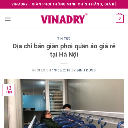
Skip
VINADRY - GIÀN PHƠI THÔNG MINH CHÍNH HÃNG, GIÁ RẺ
to
content
0
TIN TỨC
Địa chỉ bán giàn phơi quần áo giá rẻ
tại Hà Nội
POSTED ON
13/03/2018
BY
ĐINH DUNG
13
Th3