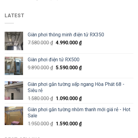
số
Sửa
Hoà
2
giàn
Phát
Lê
phơi
LATEST
tại
Văn
thông
Pháo
Thiêm
minh
Đài
Hà
Láng,
Giàn phơi thông minh điện tử RX350
Đông
Đống
–
Đa
7.580.000
₫
4.990.000
₫
Siêu
Sale
70%
Giàn phơi điện tử RX500
chỉ
200K
9.890.000
₫
5.590.000
₫
Giàn phơi gắn tường xếp ngang Hòa Phát 68 -
Siêu rẻ
1.580.000
₫
1.090.000
₫
Giàn phơi gắn tường nhôm thanh mới giá rẻ - Hot
Sale
1.950.000
₫
1.590.000
₫