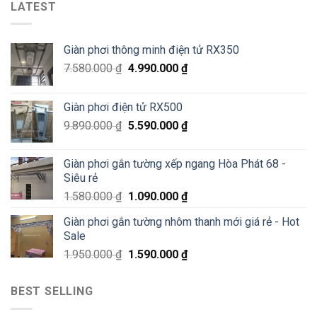
phơi
LATEST
tại
Văn
thông
Pháo
Thiêm
minh
Đài
Hà
Láng,
Giàn phơi thông minh điện tử RX350
Đông
Đống
–
Đa
7.580.000
₫
4.990.000
₫
Siêu
Sale
70%
Giàn phơi điện tử RX500
chỉ
200K
9.890.000
₫
5.590.000
₫
Giàn phơi gắn tường xếp ngang Hòa Phát 68 -
Siêu rẻ
1.580.000
₫
1.090.000
₫
Giàn phơi gắn tường nhôm thanh mới giá rẻ - Hot
Sale
1.950.000
₫
1.590.000
₫
BEST SELLING