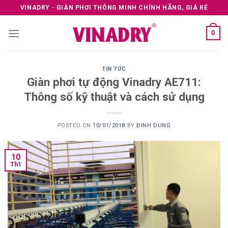
Skip
VINADRY - GIÀN PHƠI THÔNG MINH CHÍNH HÃNG, GIÁ RẺ
to
content
0
TIN TỨC
Giàn phơi tự động Vinadry AE711:
Thông số kỹ thuật và cách sử dụng
POSTED ON
10/01/2018
BY
ĐINH DUNG
10
Th1