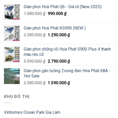
Giàn phơi Hoà Phát Q6 - Giá rẻ (New 2025)
1.580.000
₫
990.000
₫
Giàn phơi Hoà Phát KS990 (NEW )
2.380.000
₫
1.290.000
₫
Giàn phơi chống rối Hoà Phát S900 Plus 4 thanh
màu rêu cổ
3.590.000
₫
2.790.000
₫
Giàn phơi gắn tường Zoong đen Hòa Phát 68A -
Hot Sale
2.380.000
₫
1.590.000
₫
KHU ĐÔ THỊ
Vinhomes Ocean Park Gia Lâm