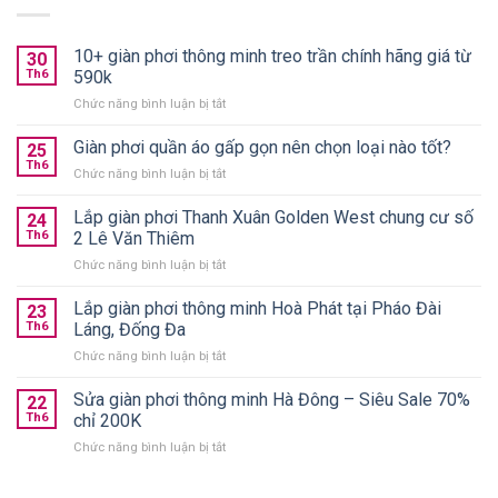
10+ giàn phơi thông minh treo trần chính hãng giá từ
30
Th6
590k
ở
Chức năng bình luận bị tắt
10+
giàn
Giàn phơi quần áo gấp gọn nên chọn loại nào tốt?
25
phơi
Th6
ở
Chức năng bình luận bị tắt
thông
Giàn
minh
phơi
Lắp giàn phơi Thanh Xuân Golden West chung cư số
treo
24
quần
Th6
2 Lê Văn Thiêm
trần
áo
chính
ở
Chức năng bình luận bị tắt
gấp
hãng
Lắp
gọn
giá
giàn
Lắp giàn phơi thông minh Hoà Phát tại Pháo Đài
nên
23
từ
phơi
chọn
Th6
Láng, Đống Đa
590k
Thanh
loại
ở
Chức năng bình luận bị tắt
Xuân
nào
Lắp
Golden
tốt?
giàn
Sửa giàn phơi thông minh Hà Đông – Siêu Sale 70%
West
22
phơi
chung
Th6
chỉ 200K
thông
cư
ở
Chức năng bình luận bị tắt
minh
số
Sửa
Hoà
2
giàn
Phát
Lê