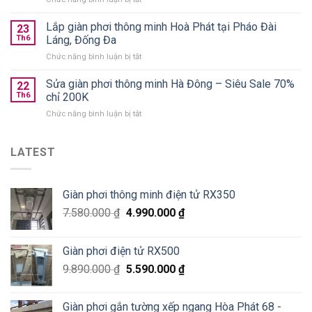
gấp
hãng
Lắp
gọn
giá
giàn
Lắp giàn phơi thông minh Hoà Phát tại Pháo Đài
nên
23
từ
phơi
chọn
Th6
Láng, Đống Đa
590k
Thanh
loại
ở
Chức năng bình luận bị tắt
Xuân
nào
Lắp
Golden
tốt?
giàn
Sửa giàn phơi thông minh Hà Đông – Siêu Sale 70%
West
22
phơi
chung
Th6
chỉ 200K
thông
cư
ở
Chức năng bình luận bị tắt
minh
số
Sửa
Hoà
2
giàn
Phát
Lê
phơi
LATEST
tại
Văn
thông
Pháo
Thiêm
minh
Đài
Hà
Láng,
Giàn phơi thông minh điện tử RX350
Đông
Đống
–
Đa
7.580.000
₫
4.990.000
₫
Siêu
Sale
70%
Giàn phơi điện tử RX500
chỉ
200K
9.890.000
₫
5.590.000
₫
Giàn phơi gắn tường xếp ngang Hòa Phát 68 -