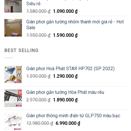
Siêu rẻ
1.580.000
₫
1.090.000
₫
Giàn phơi gắn tường nhôm thanh mới giá rẻ - Hot
Sale
1.950.000
₫
1.590.000
₫
BEST SELLING
Giàn phơi Hoà Phát STAR HP702 (SP 2022)
1.590.000
₫
1.290.000
₫
Giàn phơi gắn tường Hòa Phát màu rêu
2.970.000
₫
1.890.000
₫
Giàn phơi thông minh điện tử GLP750 màu bạc
12.980.000
₫
6.990.000
₫