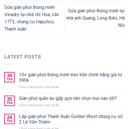
Sửa giàn phơi thông minh
Sửa giàn phơi thông minh tại
Vinadry tại nhà chị Hoa, căn
nhà anh Quang, Long Biên, Hà
17T3, chung cư Hapulico,
Nội
Thanh xuân
LATEST POSTS
10+ giàn phơi thông minh treo trần chính hãng giá từ
30
Th6
590k
ở
Chức năng bình luận bị tắt
10+
giàn
Giàn phơi quần áo gấp gọn nên chọn loại nào tốt?
25
phơi
Th6
ở
Chức năng bình luận bị tắt
thông
Giàn
minh
phơi
Lắp giàn phơi Thanh Xuân Golden West chung cư số
treo
24
quần
Th6
2 Lê Văn Thiêm
trần
áo
chính
ở
Chức năng bình luận bị tắt