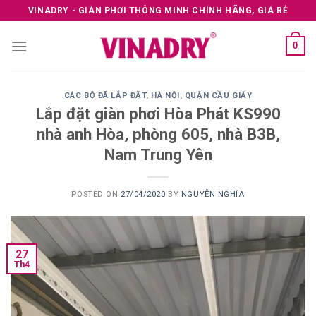
Skip
VINADRY - GIÀN PHƠI THÔNG MINH CHÍNH HÃNG, GIÁ RẺ
to
content
0
CÁC BỘ ĐÃ LẮP ĐẶT
,
HÀ NỘI
,
QUẬN CẦU GIẤY
Lắp đặt giàn phơi Hòa Phát KS990
nhà anh Hòa, phòng 605, nhà B3B,
Nam Trung Yên
POSTED ON
27/04/2020
BY
NGUYỄN NGHĨA
27
Th4