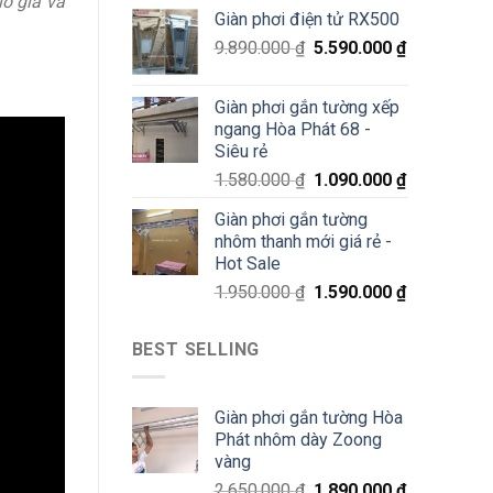
ô gia và
70%
Giàn phơi điện tử RX500
chỉ
200K
9.890.000
₫
5.590.000
₫
Giàn phơi gắn tường xếp
ngang Hòa Phát 68 -
Siêu rẻ
1.580.000
₫
1.090.000
₫
Giàn phơi gắn tường
nhôm thanh mới giá rẻ -
Hot Sale
1.950.000
₫
1.590.000
₫
BEST SELLING
Giàn phơi gắn tường Hòa
Phát nhôm dày Zoong
vàng
2.650.000
₫
1.890.000
₫