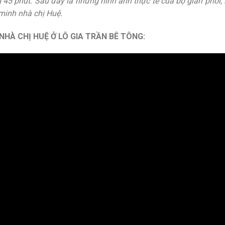
45 phút. Sau đây là những hình ảnh thực tế của bộ giàn phơi, l
 minh nhà chị Huệ.
NHÀ CHỊ HUỆ Ở LÔ GIA TRẦN BÊ TÔNG: