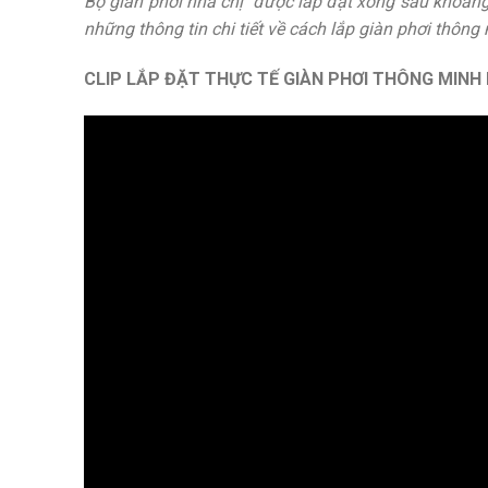
Bộ giàn phơi nhà chị được lắp đặt xong sau khoảng 
những thông tin chi tiết về cách lắp giàn phơi thông
CLIP LẮP ĐẶT THỰC TẾ GIÀN PHƠI THÔNG MINH 