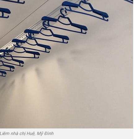
 Liêm nhà chị Huệ, Mỹ Đình