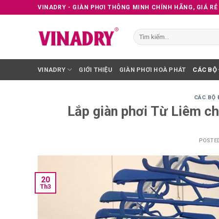
Skip
VINADRY - GIÀN PHƠI THÔNG MINH CHÍNH HÃNG, GIÁ RẺ
to
content
Tìm
kiếm:
VINADRY
GIỚI THIỆU
GIÀN PHƠI HOÀ PHÁT
CÁC BỘ
CÁC BỘ 
Lắp giàn phơi Từ Liêm ch
POSTE
20
Th3