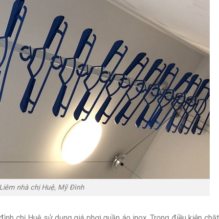
 Liêm nhà chị Huệ, Mỹ Đình
 đình chị Huệ sử dụng giá phơi quần áo inox. Trong điều kiện chặ