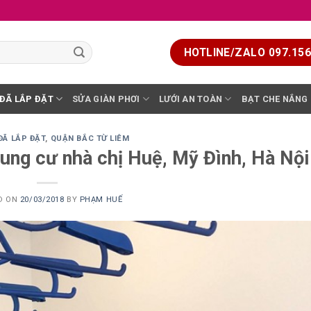
HOTLINE/ZALO 097.156.
 ĐÃ LẮP ĐẶT
SỬA GIÀN PHƠI
LƯỚI AN TOÀN
BẠT CHE NẮNG
ĐÃ LẮP ĐẶT
,
QUẬN BẮC TỪ LIÊM
ung cư nhà chị Huệ, Mỹ Đình, Hà Nội
D ON
20/03/2018
BY
PHẠM HUẾ