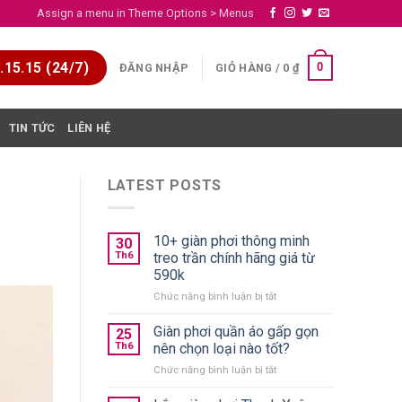
Assign a menu in Theme Options > Menus
15.15 (24/7)
0
ĐĂNG NHẬP
GIỎ HÀNG /
0
₫
TIN TỨC
LIÊN HỆ
LATEST POSTS
10+ giàn phơi thông minh
30
Th6
treo trần chính hãng giá từ
590k
ở
Chức năng bình luận bị tắt
10+
giàn
Giàn phơi quần áo gấp gọn
25
phơi
Th6
nên chọn loại nào tốt?
thông
ở
Chức năng bình luận bị tắt
minh
Giàn
treo
phơi