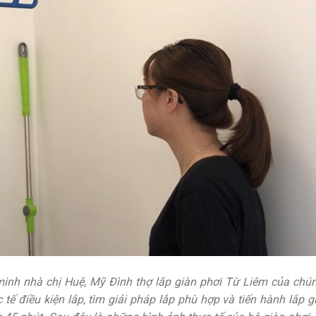
inh nhà chị Huệ, Mỹ Đình thợ lắp giàn phơi Từ Liêm của chún
tế điều kiện lắp, tìm giải pháp lắp phù hợp và tiến hành lắp g