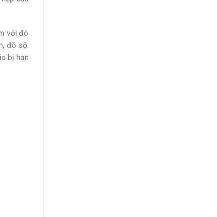
êm với đó
h, đồ sộ.
áo bị hạn