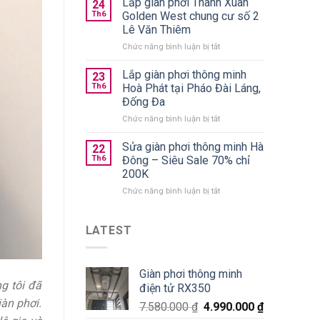
Lắp giàn phơi Thanh Xuân
trần
24
quần
chính
Th6
Golden West chung cư số 2
áo
hãng
Lê Văn Thiêm
gấp
giá
ở
Chức năng bình luận bị tắt
gọn
từ
Lắp
nên
590k
giàn
chọn
Lắp giàn phơi thông minh
23
phơi
loại
Th6
Hoà Phát tại Pháo Đài Láng,
Thanh
nào
Đống Đa
Xuân
tốt?
ở
Chức năng bình luận bị tắt
Golden
Lắp
West
giàn
chung
Sửa giàn phơi thông minh Hà
22
phơi
cư
Th6
Đông – Siêu Sale 70% chỉ
thông
số
200K
minh
2
ở
Chức năng bình luận bị tắt
Hoà
Lê
Sửa
Phát
Văn
giàn
tại
Thiêm
phơi
Pháo
LATEST
thông
Đài
minh
Láng,
Hà
Đống
Giàn phơi thông minh
Đông
Đa
g tôi đã
điện tử RX350
–
Siêu
iàn phơi.
7.580.000
₫
4.990.000
₫
Sale