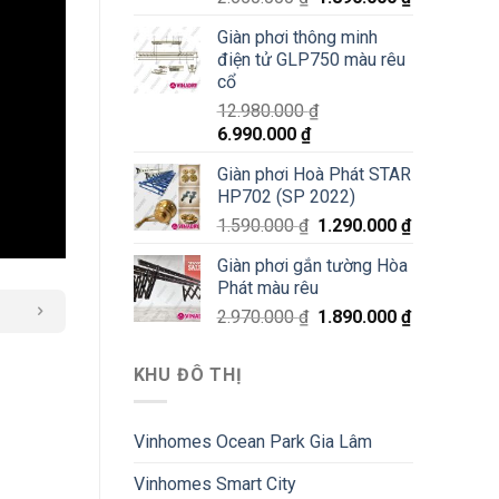
Giàn phơi thông minh
điện tử GLP750 màu rêu
cổ
12.980.000
₫
6.990.000
₫
Giàn phơi Hoà Phát STAR
HP702 (SP 2022)
1.590.000
₫
1.290.000
₫
Giàn phơi gắn tường Hòa
Phát màu rêu
2.970.000
₫
1.890.000
₫
KHU ĐÔ THỊ
Vinhomes Ocean Park Gia Lâm
Vinhomes Smart City