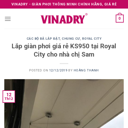
Skip
VINADRY - GIÀN PHƠI THÔNG MINH CHÍNH HÃNG, GIÁ RẺ
to
content
0
CÁC BỘ ĐÃ LẮP ĐẶT
,
CHUNG CƯ
,
ROYAL CITY
Lắp giàn phơi giá rẻ KS950 tại Royal
City cho nhà chị Sam
POSTED ON
12/12/2019
BY
HOÀNG THANH
12
Th12