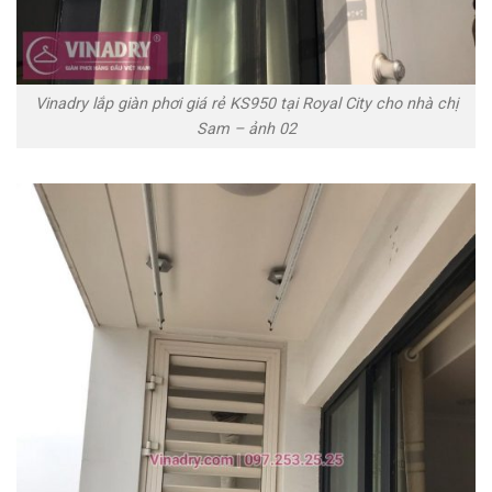
Vinadry lắp giàn phơi giá rẻ KS950 tại Royal City cho nhà chị
Sam – ảnh 02