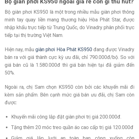
Bộ giàn phơi KS950 ngoài giá rẻ còn gì thu hút?
Bộ giàn phơi KS950 là một trong nhiều mẫu giàn phơi thông
minh tay quay liền mang thương hiệu Hòa Phát Star, được
nhập khẩu trực tiếp từ Trung Quốc, do Vinadry phân phối trực
tiếp tại thị trường Việt Nam.
Hiện nay, mẫu
giàn phơi Hòa Phát KS950
đang được Vinadry
bán ra với giá thành cực kỳ ưu đãi, chỉ 790.000đ/bộ. So với
giá bán cũ là 1.580.000đ thì giá bán hiện tại đã giảm đến
50%.
Ngoài ra, chị Sam chọn KS950 còn bởi các khuyến mãi đi
kèm sản phẩm. Bên cạnh mức giá bán ưu đãi, chị Sam còn
được:
Khuyến mãi công lắp đặt giàn phơi trị giá 200.000đ.
Tặng thêm 20 móc treo quần áo cao cấp trị giá 120.000đ
Giảm giá lắp lưới an toàn ban công xuống còn