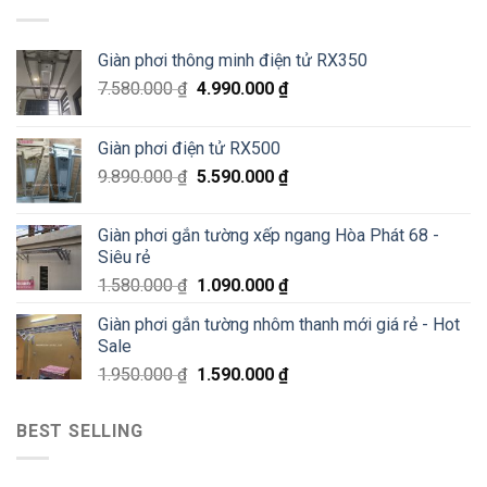
thông
Pháo
Thiêm
minh
Đài
Hà
Láng,
Giàn phơi thông minh điện tử RX350
Đông
Đống
–
Đa
7.580.000
₫
4.990.000
₫
Siêu
Sale
70%
Giàn phơi điện tử RX500
chỉ
200K
9.890.000
₫
5.590.000
₫
Giàn phơi gắn tường xếp ngang Hòa Phát 68 -
Siêu rẻ
1.580.000
₫
1.090.000
₫
Giàn phơi gắn tường nhôm thanh mới giá rẻ - Hot
Sale
1.950.000
₫
1.590.000
₫
BEST SELLING