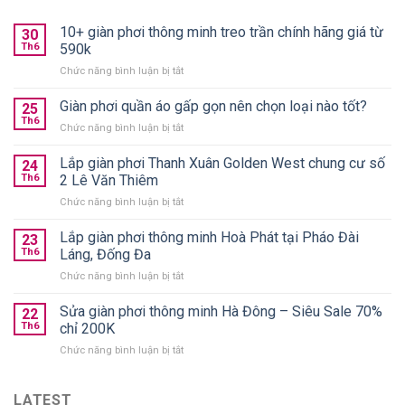
10+ giàn phơi thông minh treo trần chính hãng giá từ
30
Th6
590k
ở
Chức năng bình luận bị tắt
10+
giàn
Giàn phơi quần áo gấp gọn nên chọn loại nào tốt?
25
phơi
Th6
ở
Chức năng bình luận bị tắt
thông
Giàn
minh
phơi
Lắp giàn phơi Thanh Xuân Golden West chung cư số
treo
24
quần
Th6
2 Lê Văn Thiêm
trần
áo
chính
ở
Chức năng bình luận bị tắt
gấp
hãng
Lắp
gọn
giá
giàn
Lắp giàn phơi thông minh Hoà Phát tại Pháo Đài
nên
23
từ
phơi
chọn
Th6
Láng, Đống Đa
590k
Thanh
loại
ở
Chức năng bình luận bị tắt
Xuân
nào
Lắp
Golden
tốt?
giàn
Sửa giàn phơi thông minh Hà Đông – Siêu Sale 70%
West
22
phơi
chung
Th6
chỉ 200K
thông
cư
ở
Chức năng bình luận bị tắt
minh
số
Sửa
Hoà
2
giàn
Phát
Lê
phơi
LATEST
tại
Văn