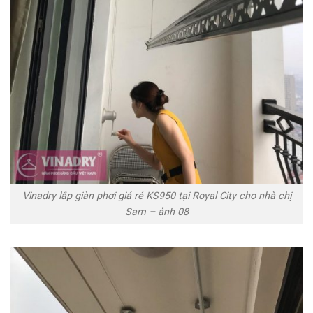
Vinadry lắp giàn phơi giá rẻ KS950 tại Royal City cho nhà chị
Sam – ảnh 08