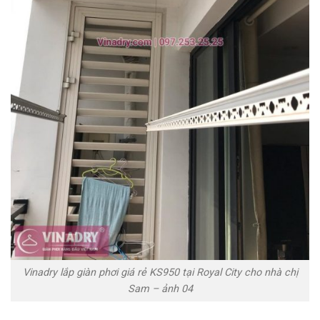
Vinadry lắp giàn phơi giá rẻ KS950 tại Royal City cho nhà chị
Sam – ảnh 04