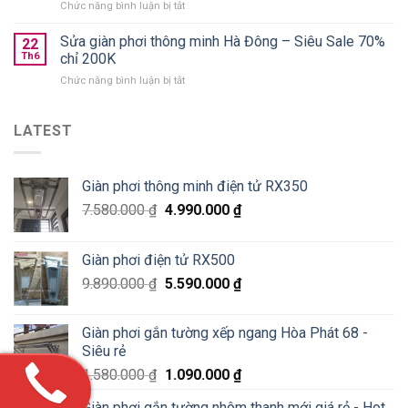
ở
Chức năng bình luận bị tắt
Xuân
nào
Lắp
Golden
tốt?
giàn
Sửa giàn phơi thông minh Hà Đông – Siêu Sale 70%
West
22
phơi
chung
Th6
chỉ 200K
thông
cư
ở
Chức năng bình luận bị tắt
minh
số
Sửa
Hoà
2
giàn
Phát
Lê
phơi
LATEST
tại
Văn
thông
Pháo
Thiêm
minh
Đài
Hà
Láng,
Giàn phơi thông minh điện tử RX350
Đông
Đống
–
Đa
7.580.000
₫
4.990.000
₫
Siêu
Sale
70%
Giàn phơi điện tử RX500
chỉ
200K
9.890.000
₫
5.590.000
₫
Giàn phơi gắn tường xếp ngang Hòa Phát 68 -
Siêu rẻ
1.580.000
₫
1.090.000
₫
Giàn phơi gắn tường nhôm thanh mới giá rẻ - Hot