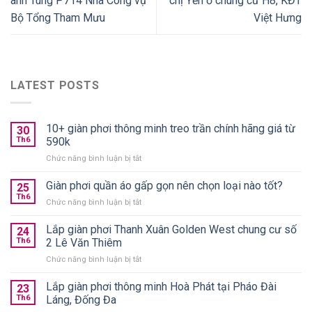
anh Tùng P714 Nhà Công vụ
chị Yến ở chung cư H8, KĐT
Bộ Tổng Tham Mưu
Việt Hưng
LATEST POSTS
10+ giàn phơi thông minh treo trần chính hãng giá từ
30
Th6
590k
ở
Chức năng bình luận bị tắt
10+
giàn
Giàn phơi quần áo gấp gọn nên chọn loại nào tốt?
25
phơi
Th6
ở
Chức năng bình luận bị tắt
thông
Giàn
minh
phơi
Lắp giàn phơi Thanh Xuân Golden West chung cư số
treo
24
quần
Th6
2 Lê Văn Thiêm
trần
áo
chính
ở
Chức năng bình luận bị tắt
gấp
hãng
Lắp
gọn
giá
giàn
Lắp giàn phơi thông minh Hoà Phát tại Pháo Đài
nên
23
từ
phơi
chọn
Th6
Láng, Đống Đa
590k
Thanh
loại