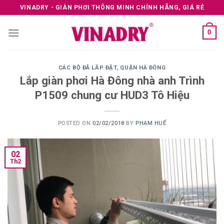
Skip
VINADRY - GIÀN PHƠI THÔNG MINH CHÍNH HÃNG, GIÁ RẺ
to
content
0
CÁC BỘ ĐÃ LẮP ĐẶT
,
QUẬN HÀ ĐÔNG
Lắp giàn phơi Hà Đông nhà anh Trình
P1509 chung cư HUD3 Tô Hiệu
POSTED ON
02/02/2018
BY
PHẠM HUẾ
02
Th2