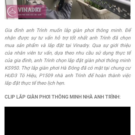
Gia đình anh Trình muốn lắp giàn phơi thông minh. Để
nhận được sự tư vấn hỗ trợ tốt nhất anh Trình đã chọn
mua sản phẩm và lắp đặt tại Vinadry. Qua sự giới thiệu
của nhân viên tư vấn, dựa theo nhu cầu sử dụng thực tế
của gia đình, anh Trình chọn lắp đặt giàn phơi thông minh
KS950. Thợ lắp giàn phơi Hà Đông đã có mặt tại chung cư
HUD3 Tô Hiệu, P1509 nhà anh Trình để hoàn thành việc
lắp đặt thực tế theo lịch hẹn.
CLIP LẮP GIÀN PHƠI THÔNG MINH NHÀ ANH TRÌNH: