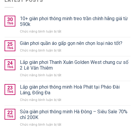
LATEST POSTS
10+ giàn phơi thông minh treo trần chính hãng giá từ
30
Th6
590k
ở
Chức năng bình luận bị tắt
10+
giàn
Giàn phơi quần áo gấp gọn nên chọn loại nào tốt?
25
phơi
Th6
ở
Chức năng bình luận bị tắt
thông
Giàn
minh
phơi
Lắp giàn phơi Thanh Xuân Golden West chung cư số
treo
24
quần
Th6
2 Lê Văn Thiêm
trần
áo
chính
ở
Chức năng bình luận bị tắt
gấp
hãng
Lắp
gọn
giá
giàn
Lắp giàn phơi thông minh Hoà Phát tại Pháo Đài
nên
23
từ
phơi
chọn
Th6
Láng, Đống Đa
590k
Thanh
loại
ở
Chức năng bình luận bị tắt
Xuân
nào
Lắp
Golden
tốt?
giàn
Sửa giàn phơi thông minh Hà Đông – Siêu Sale 70%
West
22
phơi
chung
Th6
chỉ 200K
thông
cư
ở
Chức năng bình luận bị tắt
minh
số
Sửa
Hoà
2
giàn