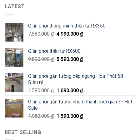
Phát
Lê
phơi
LATEST
tại
Văn
thông
Pháo
Thiêm
minh
Đài
Hà
Láng,
Giàn phơi thông minh điện tử RX350
Đông
Đống
–
Đa
7.580.000
₫
4.990.000
₫
Siêu
Sale
70%
Giàn phơi điện tử RX500
chỉ
200K
9.890.000
₫
5.590.000
₫
Giàn phơi gắn tường xếp ngang Hòa Phát 68 -
Siêu rẻ
1.580.000
₫
1.090.000
₫
Giàn phơi gắn tường nhôm thanh mới giá rẻ - Hot
Sale
1.950.000
₫
1.590.000
₫
BEST SELLING