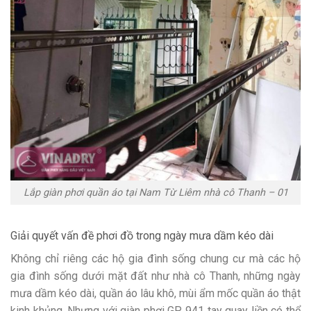
Lắp giàn phơi quần áo tại Nam Từ Liêm nhà cô Thanh – 01
Giải quyết vấn đề phơi đồ trong ngày mưa dầm kéo dài
Không chỉ riêng các hộ gia đình sống chung cư mà các hộ
gia đình sống dưới mặt đất như nhà cô Thanh, những ngày
mưa dầm kéo dài, quần áo lâu khô, mùi ẩm mốc quần áo thật
kinh khủng. Nhưng với giàn phơi GP 941 tay quay liền có thể