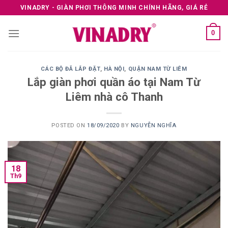
Skip
VINADRY - GIÀN PHƠI THÔNG MINH CHÍNH HÃNG, GIÁ RẺ
to
content
0
CÁC BỘ ĐÃ LẮP ĐẶT
,
HÀ NỘI
,
QUẬN NAM TỪ LIÊM
Lắp giàn phơi quần áo tại Nam Từ
Liêm nhà cô Thanh
POSTED ON
18/09/2020
BY
NGUYỄN NGHĨA
18
Th9