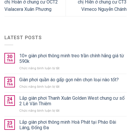
chị Hoàn ở chung cư OCT2
chị Hiền ở chung cư CT3
Vialacera Xuân Phương
Vimeco Nguyễn Chánh
LATEST POSTS
10+ giàn phơi thông minh treo trần chính hãng giá từ
30
Th6
590k
ở
Chức năng bình luận bị tắt
10+
giàn
Giàn phơi quần áo gấp gọn nên chọn loại nào tốt?
25
phơi
Th6
ở
Chức năng bình luận bị tắt
thông
Giàn
minh
phơi
Lắp giàn phơi Thanh Xuân Golden West chung cư số
treo
24
quần
Th6
2 Lê Văn Thiêm
trần
áo
chính
ở
Chức năng bình luận bị tắt
gấp
hãng
Lắp
gọn
giá
giàn
Lắp giàn phơi thông minh Hoà Phát tại Pháo Đài
nên
23
từ
phơi
chọn
Th6
Láng, Đống Đa
590k
Thanh