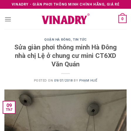
Skip
VINADRY - GIÀN PHƠI THÔNG MINH CHÍNH HÃNG, GIÁ RẺ
to
content
0
QUẬN HÀ ĐÔNG
,
TIN TỨC
Sửa giàn phơi thông minh Hà Đông
nhà chị Lệ ở chung cư mini CT6XD
Văn Quán
POSTED ON
09/07/2018
BY
PHẠM HUẾ
09
Th7