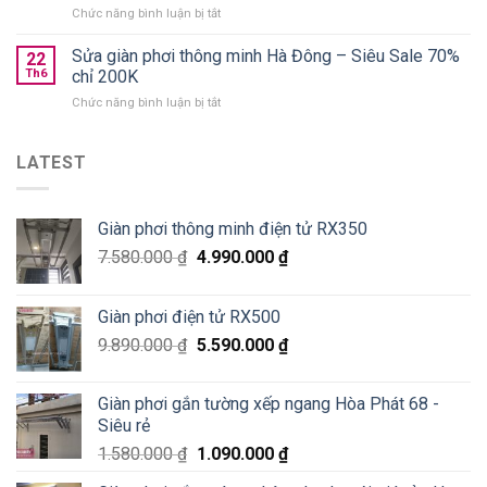
loại
ở
Chức năng bình luận bị tắt
Xuân
nào
Lắp
Golden
tốt?
giàn
Sửa giàn phơi thông minh Hà Đông – Siêu Sale 70%
West
22
phơi
chung
Th6
chỉ 200K
thông
cư
ở
Chức năng bình luận bị tắt
minh
số
Sửa
Hoà
2
giàn
Phát
Lê
phơi
LATEST
tại
Văn
thông
Pháo
Thiêm
minh
Đài
Hà
Láng,
Giàn phơi thông minh điện tử RX350
Đông
Đống
–
Đa
7.580.000
₫
4.990.000
₫
Siêu
Sale
70%
Giàn phơi điện tử RX500
chỉ
200K
9.890.000
₫
5.590.000
₫
Giàn phơi gắn tường xếp ngang Hòa Phát 68 -
Siêu rẻ
1.580.000
₫
1.090.000
₫