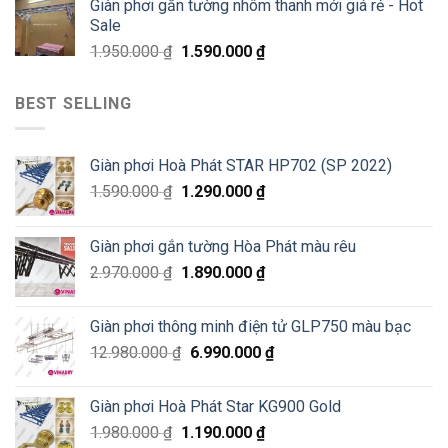
Giàn phơi gắn tường nhôm thanh mới giá rẻ - Hot
Sale
1.950.000
₫
1.590.000
₫
BEST SELLING
Giàn phơi Hoà Phát STAR HP702 (SP 2022)
1.590.000
₫
1.290.000
₫
Giàn phơi gắn tường Hòa Phát màu rêu
2.970.000
₫
1.890.000
₫
Giàn phơi thông minh điện tử GLP750 màu bạc
12.980.000
₫
6.990.000
₫
Giàn phơi Hoà Phát Star KG900 Gold
1.980.000
₫
1.190.000
₫