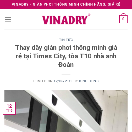
Skip
VINADRY - GIÀN PHƠI THÔNG MINH CHÍNH HÃNG, GIÁ RẺ
to
content
0
TIN TỨC
Thay dây giàn phơi thông minh giá
rẻ tại Times City, tòa T10 nhà anh
Đoàn
POSTED ON
12/06/2019
BY
ĐINH DUNG
12
Th6