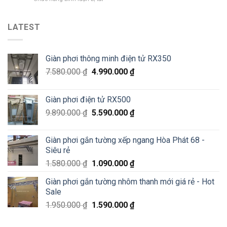
minh
số
Sửa
Hoà
2
giàn
Phát
Lê
phơi
LATEST
tại
Văn
thông
Pháo
Thiêm
minh
Đài
Hà
Láng,
Giàn phơi thông minh điện tử RX350
Đông
Đống
–
Đa
7.580.000
₫
4.990.000
₫
Siêu
Sale
70%
Giàn phơi điện tử RX500
chỉ
200K
9.890.000
₫
5.590.000
₫
Giàn phơi gắn tường xếp ngang Hòa Phát 68 -
Siêu rẻ
1.580.000
₫
1.090.000
₫
Giàn phơi gắn tường nhôm thanh mới giá rẻ - Hot
Sale
1.950.000
₫
1.590.000
₫