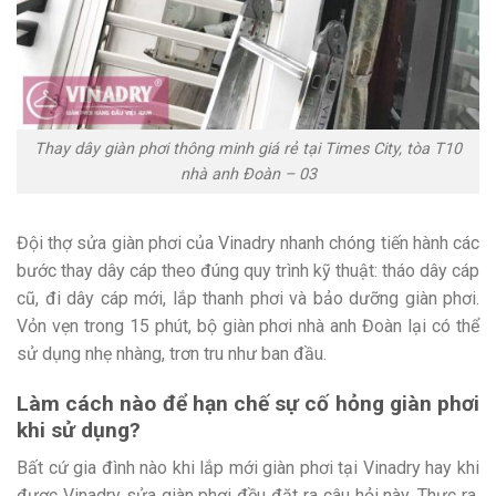
Thay dây giàn phơi thông minh giá rẻ tại Times City, tòa T10
nhà anh Đoàn – 03
Đội thợ sửa giàn phơi của Vinadry nhanh chóng tiến hành các
bước thay dây cáp theo đúng quy trình kỹ thuật: tháo dây cáp
cũ, đi dây cáp mới, lắp thanh phơi và bảo dưỡng giàn phơi.
Vỏn vẹn trong 15 phút, bộ giàn phơi nhà anh Đoàn lại có thể
sử dụng nhẹ nhàng, trơn tru như ban đầu.
Làm cách nào để hạn chế sự cố hỏng giàn phơi
khi sử dụng?
Bất cứ gia đình nào khi lắp mới giàn phơi tại Vinadry hay khi
được Vinadry sửa giàn phơi đều đặt ra câu hỏi này. Thực ra,