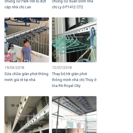
chung cư Park Hill bị đứt
chung cư Xuân Đỉnh nhà
cáp nhà chị Lan
chị Ly ở P1412 CT2
19/03/2018
12/07/2018
Sửa chữa giàn phơi thông
Thay bộ tời giàn phơi
minh giá rẻ tại nhà
thông minh nhà chị Thùy ở
tòa R6 Royal City