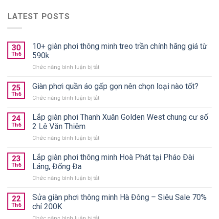
LATEST POSTS
10+ giàn phơi thông minh treo trần chính hãng giá từ
30
Th6
590k
ở
Chức năng bình luận bị tắt
10+
giàn
Giàn phơi quần áo gấp gọn nên chọn loại nào tốt?
25
phơi
Th6
ở
Chức năng bình luận bị tắt
thông
Giàn
minh
phơi
Lắp giàn phơi Thanh Xuân Golden West chung cư số
treo
24
quần
Th6
2 Lê Văn Thiêm
trần
áo
chính
ở
Chức năng bình luận bị tắt
gấp
hãng
Lắp
gọn
giá
giàn
Lắp giàn phơi thông minh Hoà Phát tại Pháo Đài
nên
23
từ
phơi
chọn
Th6
Láng, Đống Đa
590k
Thanh
loại
ở
Chức năng bình luận bị tắt
Xuân
nào
Lắp
Golden
tốt?
giàn
Sửa giàn phơi thông minh Hà Đông – Siêu Sale 70%
West
22
phơi
chung
Th6
chỉ 200K
thông
cư
ở
Chức năng bình luận bị tắt