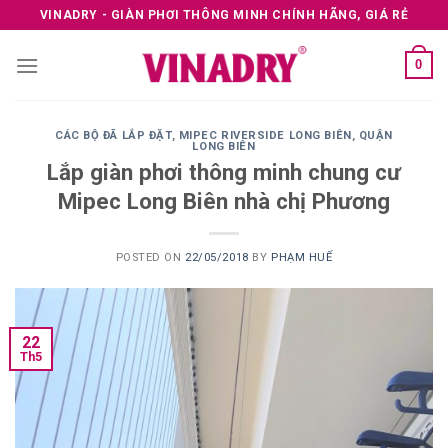
Skip
VINADRY - GIÀN PHƠI THÔNG MINH CHÍNH HÃNG, GIÁ RẺ
to
content
0
CÁC BỘ ĐÃ LẮP ĐẶT
,
MIPEC RIVERSIDE LONG BIÊN
,
QUẬN
LONG BIÊN
Lắp giàn phơi thông minh chung cư
Mipec Long Biên nhà chị Phương
POSTED ON
22/05/2018
BY
PHẠM HUẾ
22
Th5