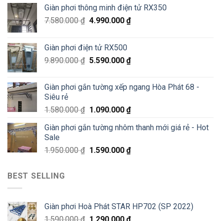
Hà
Láng,
Giàn phơi thông minh điện tử RX350
Đông
Đống
–
Đa
7.580.000
₫
4.990.000
₫
Siêu
Sale
70%
Giàn phơi điện tử RX500
chỉ
200K
9.890.000
₫
5.590.000
₫
Giàn phơi gắn tường xếp ngang Hòa Phát 68 -
Siêu rẻ
1.580.000
₫
1.090.000
₫
Giàn phơi gắn tường nhôm thanh mới giá rẻ - Hot
Sale
1.950.000
₫
1.590.000
₫
BEST SELLING
Giàn phơi Hoà Phát STAR HP702 (SP 2022)
1.590.000
₫
1.290.000
₫