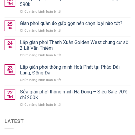
Th6
590k
ở
Chức năng bình luận bị tắt
10+
giàn
Giàn phơi quần áo gấp gọn nên chọn loại nào tốt?
25
phơi
Th6
ở
Chức năng bình luận bị tắt
thông
Giàn
minh
phơi
Lắp giàn phơi Thanh Xuân Golden West chung cư số
treo
24
quần
Th6
2 Lê Văn Thiêm
trần
áo
chính
ở
Chức năng bình luận bị tắt
gấp
hãng
Lắp
gọn
giá
giàn
Lắp giàn phơi thông minh Hoà Phát tại Pháo Đài
nên
23
từ
phơi
chọn
Th6
Láng, Đống Đa
590k
Thanh
loại
ở
Chức năng bình luận bị tắt
Xuân
nào
Lắp
Golden
tốt?
giàn
Sửa giàn phơi thông minh Hà Đông – Siêu Sale 70%
West
22
phơi
chung
Th6
chỉ 200K
thông
cư
ở
Chức năng bình luận bị tắt
minh
số
Sửa
Hoà
2
giàn
Phát
Lê
phơi
LATEST
tại
Văn
thông
Pháo
Thiêm
minh
Đài