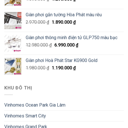
Giàn phơi gắn tường Hòa Phát màu rêu
2.970.000
₫
1.890.000
₫
Giàn phơi thông minh điện tử GLP750 màu bạc
12.980.000
₫
6.990.000
₫
Giàn phơi Hoà Phát Star KG900 Gold
1.980.000
₫
1.190.000
₫
KHU ĐÔ THỊ
Vinhomes Ocean Park Gia Lâm
Vinhomes Smart City
Vinhomes Grand Park