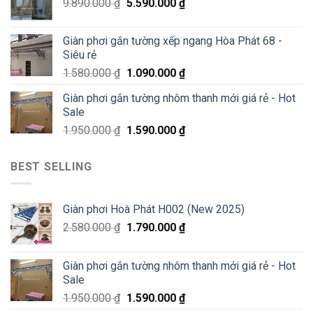
200K
9.890.000
₫
5.590.000
₫
Giàn phơi gắn tường xếp ngang Hòa Phát 68 -
Siêu rẻ
1.580.000
₫
1.090.000
₫
Giàn phơi gắn tường nhôm thanh mới giá rẻ - Hot
Sale
1.950.000
₫
1.590.000
₫
BEST SELLING
Giàn phơi Hoà Phát H002 (New 2025)
2.580.000
₫
1.790.000
₫
Giàn phơi gắn tường nhôm thanh mới giá rẻ - Hot
Sale
1.950.000
₫
1.590.000
₫