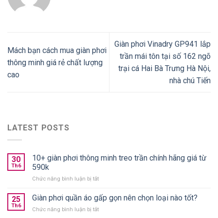
Giàn phơi Vinadry GP941 lắp
Mách bạn cách mua giàn phơi
trần mái tôn tại số 162 ngõ
thông minh giá rẻ chất lượng
trại cá Hai Bà Trưng Hà Nội,
cao
nhà chú Tiến
LATEST POSTS
10+ giàn phơi thông minh treo trần chính hãng giá từ
30
Th6
590k
ở
Chức năng bình luận bị tắt
10+
giàn
Giàn phơi quần áo gấp gọn nên chọn loại nào tốt?
25
phơi
Th6
ở
Chức năng bình luận bị tắt
thông
Giàn