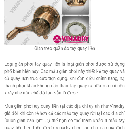
Giàn treo quần áo tay quay liền
Loại giàn phơi tay quay liền là loại giàn phơi được sử dụng
phổ biến hiện nay. Các mẫu giàn phơi này thiết kế tay quay và
củ quay liền trục cực tiện dụng. Khi cần điều chỉnh nâng, hạ
thanh phơi khác không cần tháo tay quay ra nữa mà chỉ cần
xoáy nhẹ nấc chế độ tạo sẵn là được.
Mua giàn phơi tay quay liền tại các địa chỉ uy tín như Vinadry
giá đôi khi còn rẻ hơn cả các mẫu tay quay rời tại các địa chỉ
“buôn gian bán lận” Cụ thể bạn có thể tham khảo 4 mẫu tay
quay liền tiêu biểu được Vinadry chọn lọc cho các gia đình