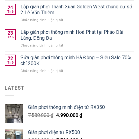
minh
phơi
Lắp giàn phơi Thanh Xuân Golden West chung cư số
treo
24
quần
Th6
2 Lê Văn Thiêm
trần
áo
chính
ở
Chức năng bình luận bị tắt
gấp
hãng
Lắp
gọn
giá
giàn
Lắp giàn phơi thông minh Hoà Phát tại Pháo Đài
nên
23
từ
phơi
chọn
Th6
Láng, Đống Đa
590k
Thanh
loại
ở
Chức năng bình luận bị tắt
Xuân
nào
Lắp
Golden
tốt?
giàn
Sửa giàn phơi thông minh Hà Đông – Siêu Sale 70%
West
22
phơi
chung
Th6
chỉ 200K
thông
cư
ở
Chức năng bình luận bị tắt
minh
số
Sửa
Hoà
2
giàn
Phát
Lê
phơi
LATEST
tại
Văn
thông
Pháo
Thiêm
minh
Đài
Hà
Láng,
Giàn phơi thông minh điện tử RX350
Đông
Đống
–
Đa
7.580.000
₫
4.990.000
₫
Siêu
Sale
70%
Giàn phơi điện tử RX500
chỉ