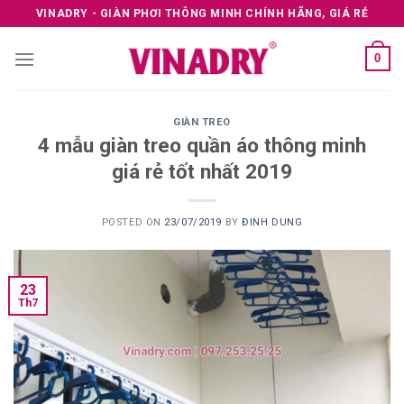
Skip
VINADRY - GIÀN PHƠI THÔNG MINH CHÍNH HÃNG, GIÁ RẺ
to
content
0
GIÀN TREO
4 mẫu giàn treo quần áo thông minh
giá rẻ tốt nhất 2019
POSTED ON
23/07/2019
BY
ĐINH DUNG
23
Th7