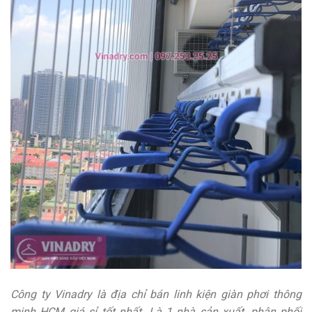
Công ty Vinadry là địa chỉ bán linh kiện giàn phơi thông
minh HCM giá sỉ tốt nhất. Là 1 nhà sản xuất, phân phối