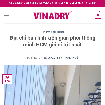
Skip
VINADRY - GIÀN PHƠI THÔNG MINH CHÍNH HÃNG, GIÁ RẺ
to
content
0
TP. HỒ CHÍ MINH
Địa chỉ bán linh kiện giàn phơi thông
minh HCM giá sỉ tốt nhất
POSTED ON
26/06/2018
BY
PHẠM HUẾ
26
Th6