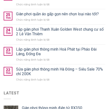
ở
Chức năng bình luận bị tắt
10+
giàn
Giàn phơi quần áo gấp gọn nên chọn loại nào tốt?
25
phơi
Th6
ở
Chức năng bình luận bị tắt
thông
Giàn
minh
phơi
Lắp giàn phơi Thanh Xuân Golden West chung cư số
treo
24
quần
Th6
2 Lê Văn Thiêm
trần
áo
chính
ở
Chức năng bình luận bị tắt
gấp
hãng
Lắp
gọn
giá
giàn
Lắp giàn phơi thông minh Hoà Phát tại Pháo Đài
nên
23
từ
phơi
chọn
Th6
Láng, Đống Đa
590k
Thanh
loại
ở
Chức năng bình luận bị tắt
Xuân
nào
Lắp
Golden
tốt?
giàn
Sửa giàn phơi thông minh Hà Đông – Siêu Sale 70%
West
22
phơi
chung
Th6
chỉ 200K
thông
cư
ở
Chức năng bình luận bị tắt
minh
số
Sửa
Hoà
2
giàn
Phát
Lê
phơi
LATEST
tại
Văn
thông
Pháo
Thiêm
minh
Đài
Hà
Láng,
Giàn phơi thông minh điện tử RX350
Đông