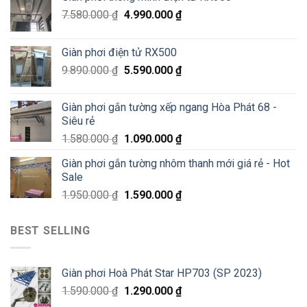
Đống
–
Đa
7.580.000
₫
4.990.000
₫
Siêu
Sale
70%
Giàn phơi điện tử RX500
chỉ
200K
9.890.000
₫
5.590.000
₫
Giàn phơi gắn tường xếp ngang Hòa Phát 68 -
Siêu rẻ
1.580.000
₫
1.090.000
₫
Giàn phơi gắn tường nhôm thanh mới giá rẻ - Hot
Sale
1.950.000
₫
1.590.000
₫
BEST SELLING
Giàn phơi Hoà Phát Star HP703 (SP 2023)
1.590.000
₫
1.290.000
₫