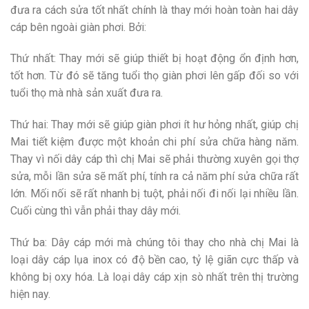
đưa ra cách sửa tốt nhất chính là thay mới hoàn toàn hai dây
cáp bên ngoài giàn phơi. Bởi:
Thứ nhất: Thay mới sẽ giúp thiết bị hoạt động ổn định hơn,
tốt hơn. Từ đó sẽ tăng tuổi thọ giàn phơi lên gấp đối so với
tuổi thọ mà nhà sản xuất đưa ra.
Thứ hai: Thay mới sẽ giúp giàn phơi ít hư hỏng nhất, giúp chị
Mai tiết kiệm được một khoản chi phí sửa chữa hàng năm.
Thay vì nối dây cáp thì chị Mai sẽ phải thường xuyên gọi thợ
sửa, mỗi lần sửa sẽ mất phí, tính ra cả năm phí sửa chữa rất
lớn. Mối nối sẽ rất nhanh bị tuột, phải nối đi nối lại nhiều lần.
Cuối cùng thì vẫn phải thay dây mới.
Thứ ba: Dây cáp mới mà chúng tôi thay cho nhà chị Mai là
loại dây cáp lụa inox có độ bền cao, tỷ lệ giãn cực thấp và
không bị oxy hóa. Là loại dây cáp xịn sò nhất trên thị trường
hiện nay.