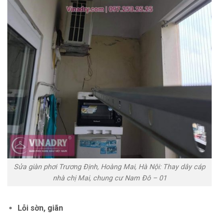
Sửa giàn phơi Trương Định, Hoàng Mai, Hà Nội: Thay dây cáp
nhà chị Mai, chung cư Nam Đô – 01
Lỗi sờn, giãn