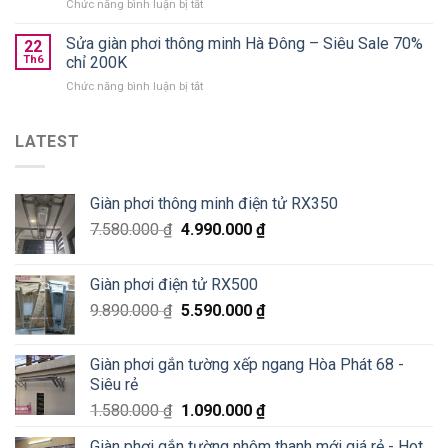
ở
Chức năng bình luận bị tắt
Xuân
nào
Lắp
Golden
tốt?
giàn
Sửa giàn phơi thông minh Hà Đông – Siêu Sale 70%
West
22
phơi
chung
Th6
chỉ 200K
thông
cư
ở
Chức năng bình luận bị tắt
minh
số
Sửa
Hoà
2
giàn
Phát
Lê
phơi
LATEST
tại
Văn
thông
Pháo
Thiêm
minh
Đài
Hà
Láng,
Giàn phơi thông minh điện tử RX350
Đông
Đống
–
Đa
7.580.000
₫
4.990.000
₫
Siêu
Sale
70%
Giàn phơi điện tử RX500
chỉ
200K
9.890.000
₫
5.590.000
₫
Giàn phơi gắn tường xếp ngang Hòa Phát 68 -
Siêu rẻ
1.580.000
₫
1.090.000
₫
Giàn phơi gắn tường nhôm thanh mới giá rẻ - Hot