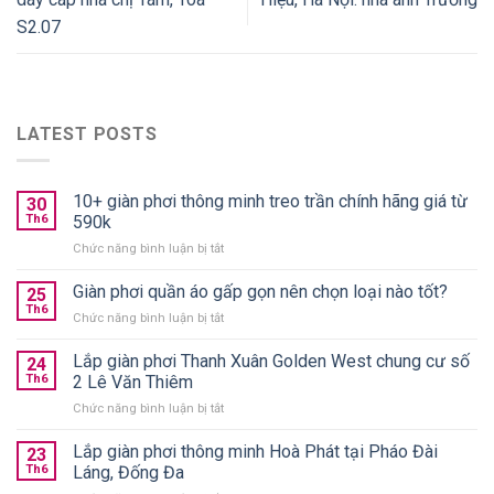
S2.07
LATEST POSTS
10+ giàn phơi thông minh treo trần chính hãng giá từ
30
Th6
590k
ở
Chức năng bình luận bị tắt
10+
giàn
Giàn phơi quần áo gấp gọn nên chọn loại nào tốt?
25
phơi
Th6
ở
Chức năng bình luận bị tắt
thông
Giàn
minh
phơi
Lắp giàn phơi Thanh Xuân Golden West chung cư số
treo
24
quần
Th6
2 Lê Văn Thiêm
trần
áo
chính
ở
Chức năng bình luận bị tắt
gấp
hãng
Lắp
gọn
giá
giàn
Lắp giàn phơi thông minh Hoà Phát tại Pháo Đài
nên
23
từ
phơi
chọn
Th6
Láng, Đống Đa
590k
Thanh
loại