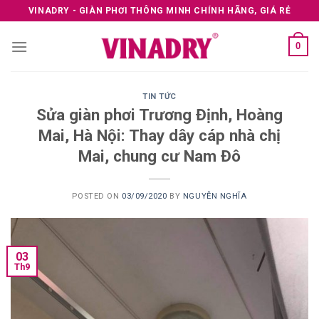
Skip
VINADRY - GIÀN PHƠI THÔNG MINH CHÍNH HÃNG, GIÁ RẺ
to
content
0
TIN TỨC
Sửa giàn phơi Trương Định, Hoàng
Mai, Hà Nội: Thay dây cáp nhà chị
Mai, chung cư Nam Đô
POSTED ON
03/09/2020
BY
NGUYỄN NGHĨA
03
Th9