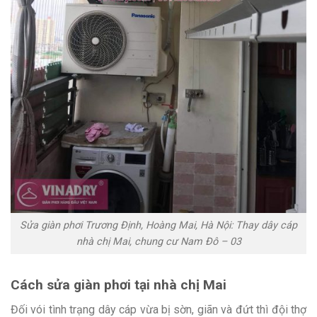
Sửa giàn phơi Trương Định, Hoàng Mai, Hà Nội: Thay dây cáp
nhà chị Mai, chung cư Nam Đô – 03
Cách sửa giàn phơi tại nhà chị Mai
Đối vói tình trạng dây cáp vừa bị sờn, giãn và đứt thì đội thợ