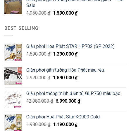
Sale
1.950.000
₫
1.590.000
₫
BEST SELLING
Giàn phơi Hoà Phát STAR HP702 (SP 2022)
1.590.000
₫
1.290.000
₫
Giàn phơi gắn tường Hòa Phát màu rêu
2.970.000
₫
1.890.000
₫
Giàn phơi thông minh điện tử GLP750 màu bạc
12.980.000
₫
6.990.000
₫
Giàn phơi Hoà Phát Star KG900 Gold
1.980.000
₫
1.190.000
₫