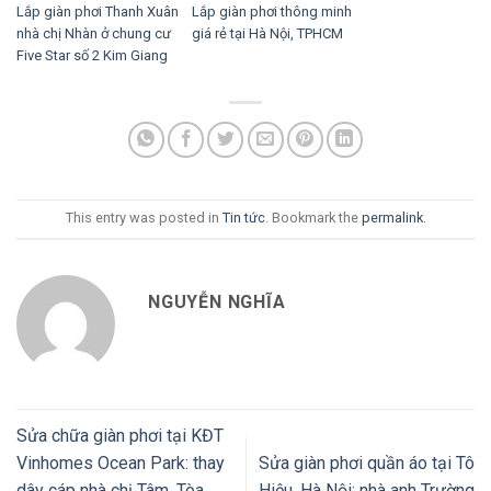
Lắp giàn phơi Thanh Xuân
Lắp giàn phơi thông minh
nhà chị Nhàn ở chung cư
giá rẻ tại Hà Nội, TPHCM
Five Star số 2 Kim Giang
This entry was posted in
Tin tức
. Bookmark the
permalink
.
NGUYỄN NGHĨA
Sửa chữa giàn phơi tại KĐT
Vinhomes Ocean Park: thay
Sửa giàn phơi quần áo tại Tô
dây cáp nhà chị Tâm, Tòa
Hiệu, Hà Nội: nhà anh Trường