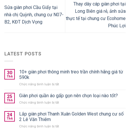
Thay dây cáp giàn phơi tại
Sửa giàn phơi Cầu Giấy tại
Long Biên giá rẻ, ảnh sửa
nhà chị Quỳnh, chung cư N07-
thực tế tại chung cư Ecohome
B2, KĐT Dịch Vọng
Phúc Lợi
LATEST POSTS
10+ giàn phơi thông minh treo trần chính hãng giá từ
30
Th6
590k
ở
Chức năng bình luận bị tắt
10+
giàn
Giàn phơi quần áo gấp gọn nên chọn loại nào tốt?
25
phơi
Th6
ở
Chức năng bình luận bị tắt
thông
Giàn
minh
phơi
Lắp giàn phơi Thanh Xuân Golden West chung cư số
treo
24
quần
Th6
2 Lê Văn Thiêm
trần
áo
chính
ở
Chức năng bình luận bị tắt
gấp
hãng