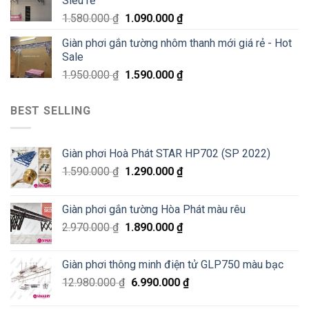
Siêu rẻ
1.580.000
₫
1.090.000
₫
Giàn phơi gắn tường nhôm thanh mới giá rẻ - Hot
Sale
1.950.000
₫
1.590.000
₫
BEST SELLING
Giàn phơi Hoà Phát STAR HP702 (SP 2022)
1.590.000
₫
1.290.000
₫
Giàn phơi gắn tường Hòa Phát màu rêu
2.970.000
₫
1.890.000
₫
Giàn phơi thông minh điện tử GLP750 màu bạc
12.980.000
₫
6.990.000
₫