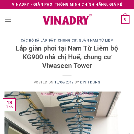
Skip
VINADRY - GIÀN PHƠI THÔNG MINH CHÍNH HÃNG, GIÁ RẺ
to
content
0
CÁC BỘ ĐÃ LẮP ĐẶT
,
CHUNG CƯ
,
QUẬN NAM TỪ LIÊM
Lắp giàn phơi tại Nam Từ Liêm bộ
KG900 nhà chị Huế, chung cư
Viwaseen Tower
POSTED ON
18/06/2019
BY
ĐINH DUNG
18
Th6