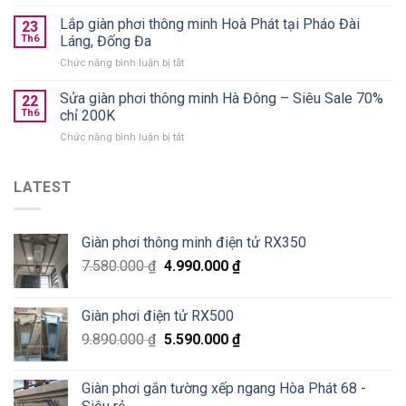
Lắp
gọn
giá
giàn
Lắp giàn phơi thông minh Hoà Phát tại Pháo Đài
nên
23
từ
phơi
chọn
Th6
Láng, Đống Đa
590k
Thanh
loại
ở
Chức năng bình luận bị tắt
Xuân
nào
Lắp
Golden
tốt?
giàn
Sửa giàn phơi thông minh Hà Đông – Siêu Sale 70%
West
22
phơi
chung
Th6
chỉ 200K
thông
cư
ở
Chức năng bình luận bị tắt
minh
số
Sửa
Hoà
2
giàn
Phát
Lê
phơi
LATEST
tại
Văn
thông
Pháo
Thiêm
minh
Đài
Hà
Láng,
Giàn phơi thông minh điện tử RX350
Đông
Đống
–
Đa
7.580.000
₫
4.990.000
₫
Siêu
Sale
70%
Giàn phơi điện tử RX500
chỉ
200K
9.890.000
₫
5.590.000
₫
Giàn phơi gắn tường xếp ngang Hòa Phát 68 -