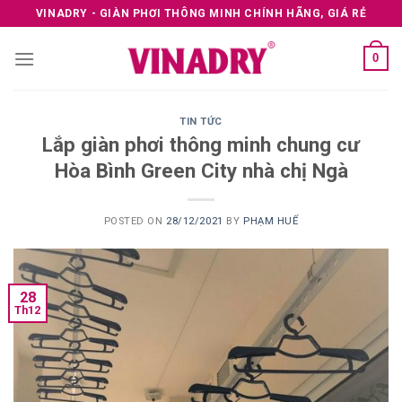
Skip
VINADRY - GIÀN PHƠI THÔNG MINH CHÍNH HÃNG, GIÁ RẺ
to
content
0
TIN TỨC
Lắp giàn phơi thông minh chung cư
Hòa Bình Green City nhà chị Ngà
POSTED ON
28/12/2021
BY
PHẠM HUẾ
28
Th12