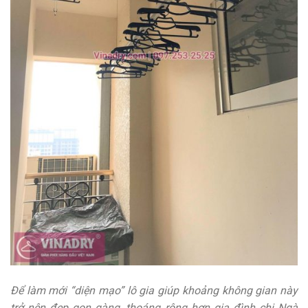
Để làm mới “diện mạo” lô gia giúp khoảng không gian này
trở nên đẹp gọn gàng, thoáng rộng hơn gia đình chị Ngà