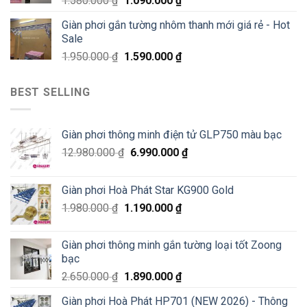
1.580.000
₫
1.090.000
₫
Giàn phơi gắn tường nhôm thanh mới giá rẻ - Hot
Sale
1.950.000
₫
1.590.000
₫
BEST SELLING
Giàn phơi thông minh điện tử GLP750 màu bạc
12.980.000
₫
6.990.000
₫
Giàn phơi Hoà Phát Star KG900 Gold
1.980.000
₫
1.190.000
₫
Giàn phơi thông minh gắn tường loại tốt Zoong
bạc
2.650.000
₫
1.890.000
₫
Giàn phơi Hoà Phát HP701 (NEW 2026) - Thông