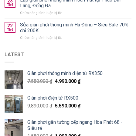
23
từ
phơi
chọn
Th6
Láng, Đống Đa
590k
Thanh
loại
ở
Chức năng bình luận bị tắt
Xuân
nào
Lắp
Golden
tốt?
giàn
Sửa giàn phơi thông minh Hà Đông – Siêu Sale 70%
West
22
phơi
chung
Th6
chỉ 200K
thông
cư
ở
Chức năng bình luận bị tắt
minh
số
Sửa
Hoà
2
giàn
Phát
Lê
phơi
LATEST
tại
Văn
thông
Pháo
Thiêm
minh
Đài
Hà
Láng,
Giàn phơi thông minh điện tử RX350
Đông
Đống
–
Đa
7.580.000
₫
4.990.000
₫
Siêu
Sale
70%
Giàn phơi điện tử RX500
chỉ
200K
9.890.000
₫
5.590.000
₫
Giàn phơi gắn tường xếp ngang Hòa Phát 68 -
Siêu rẻ