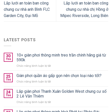
Lắp lưới an toàn ban công
Lắp lưới an toàn ban công
chung cư nhà anh Bình FLC
chung cư nhà chị Hồng ở
Garden City, Đại Mỗ
Mipec Riverside, Long Biên
LATEST POSTS
10+ giàn phơi thông minh treo trần chính hãng giá từ
30
Th6
590k
ở
Chức năng bình luận bị tắt
10+
giàn
Giàn phơi quần áo gấp gọn nên chọn loại nào tốt?
25
phơi
Th6
ở
Chức năng bình luận bị tắt
thông
Giàn
minh
phơi
Lắp giàn phơi Thanh Xuân Golden West chung cư số
treo
24
quần
Th6
2 Lê Văn Thiêm
trần
áo
chính
ở
Chức năng bình luận bị tắt
gấp
hãng
Lắp
gọn
giá
giàn
Lắp giàn phơi thông minh Hoà Phát tại Pháo Đài
nên