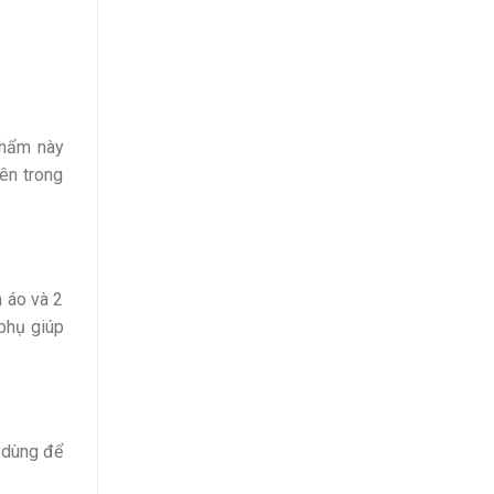
phẩm này
ên trong
n áo và 2
phụ giúp
c dùng để