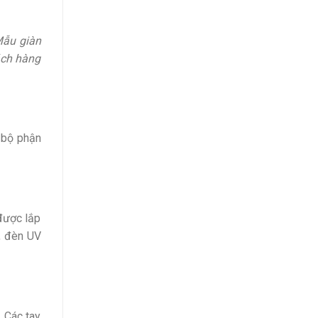
Mẫu giàn
ách hàng
g bộ phận
được lắp
g, đèn UV
. Các tay