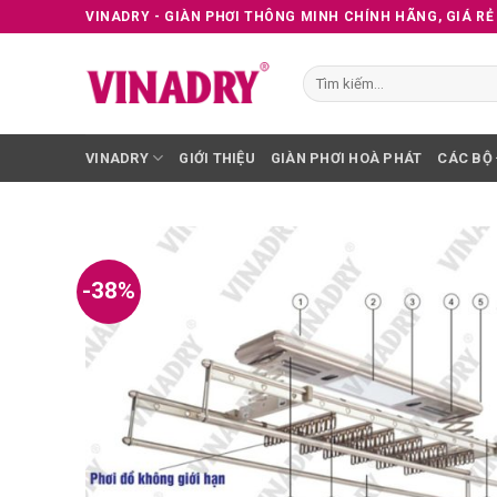
Skip
VINADRY - GIÀN PHƠI THÔNG MINH CHÍNH HÃNG, GIÁ RẺ
to
content
Tìm
kiếm:
VINADRY
GIỚI THIỆU
GIÀN PHƠI HOÀ PHÁT
CÁC BỘ
-38%