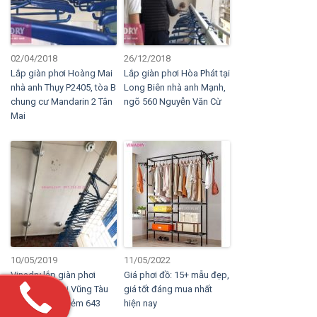
02/04/2018
26/12/2018
Lắp giàn phơi Hoàng Mai
Lắp giàn phơi Hòa Phát tại
nhà anh Thụy P2405, tòa B
Long Biên nhà anh Mạnh,
chung cư Mandarin 2 Tân
ngõ 560 Nguyễn Văn Cừ
Mai
10/05/2019
11/05/2022
Vinadry lắp giàn phơi
Giá phơi đồ: 15+ mẫu đẹp,
thông minh tại Vũng Tàu
giá tốt đáng mua nhất
nhà anh Tâm, hẻm 643
hiện nay