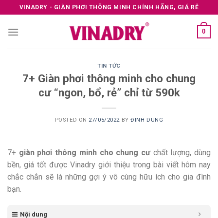
Skip
VINADRY - GIÀN PHƠI THÔNG MINH CHÍNH HÃNG, GIÁ RẺ
to
content
0
TIN TỨC
7+ Giàn phơi thông minh cho chung
cư “ngon, bổ, rẻ” chỉ từ 590k
POSTED ON
27/05/2022
BY
ĐINH DUNG
7+
giàn phơi thông minh cho chung cư
chất lượng, dùng
bền, giá tốt được Vinadry giới thiệu trong bài viết hôm nay
chắc chắn sẽ là những gợi ý vô cùng hữu ích cho gia đình
bạn.
Nội dung