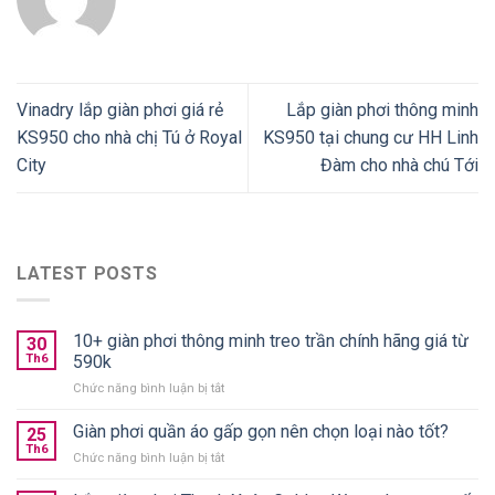
Vinadry lắp giàn phơi giá rẻ
Lắp giàn phơi thông minh
KS950 cho nhà chị Tú ở Royal
KS950 tại chung cư HH Linh
City
Đàm cho nhà chú Tới
LATEST POSTS
10+ giàn phơi thông minh treo trần chính hãng giá từ
30
Th6
590k
ở
Chức năng bình luận bị tắt
10+
giàn
Giàn phơi quần áo gấp gọn nên chọn loại nào tốt?
25
phơi
Th6
ở
Chức năng bình luận bị tắt
thông
Giàn
minh
phơi