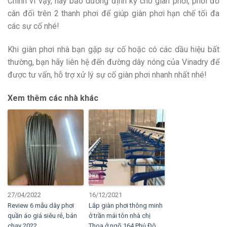
Chính vì vậy, hãy bảo dưỡng định kỳ cho giàn phơi, phơi đồ
cân đối trên 2 thanh phơi để giúp giàn phơi hạn chế tối đa
các sự cố nhé!
Khi giàn phơi nhà bạn gặp sự cố hoặc có các dầu hiệu bất
thường, bạn hãy liên hệ đến đường dây nóng của Vinadry để
được tư vấn, hỗ trợ xử lý sự cố giàn phơi nhanh nhất nhé!
Xem thêm các nhà khác
27/04/2022
16/12/2021
Review 6 mẫu dây phơi
Lắp giàn phơi thông minh
quần áo giá siêu rẻ, bán
ở trần mái tôn nhà chị
chạy 2022
Thoa ở ngõ 164 Phú Đô