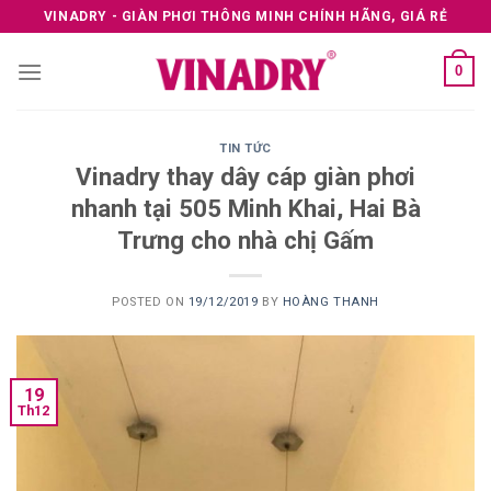
Skip
VINADRY - GIÀN PHƠI THÔNG MINH CHÍNH HÃNG, GIÁ RẺ
to
content
0
TIN TỨC
Vinadry thay dây cáp giàn phơi
nhanh tại 505 Minh Khai, Hai Bà
Trưng cho nhà chị Gấm
POSTED ON
19/12/2019
BY
HOÀNG THANH
19
Th12