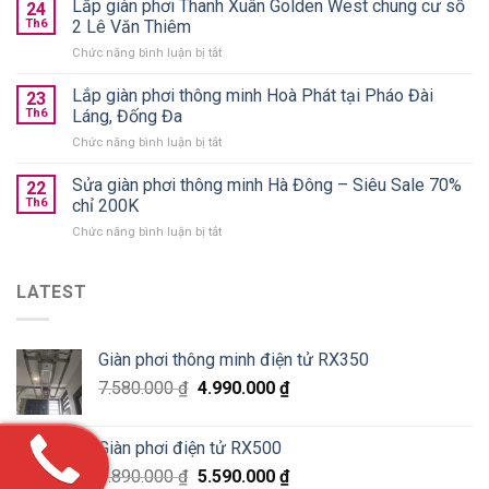
Lắp giàn phơi Thanh Xuân Golden West chung cư số
treo
24
quần
Th6
2 Lê Văn Thiêm
trần
áo
chính
ở
Chức năng bình luận bị tắt
gấp
hãng
Lắp
gọn
giá
giàn
Lắp giàn phơi thông minh Hoà Phát tại Pháo Đài
nên
23
từ
phơi
chọn
Th6
Láng, Đống Đa
590k
Thanh
loại
ở
Chức năng bình luận bị tắt
Xuân
nào
Lắp
Golden
tốt?
giàn
Sửa giàn phơi thông minh Hà Đông – Siêu Sale 70%
West
22
phơi
chung
Th6
chỉ 200K
thông
cư
ở
Chức năng bình luận bị tắt
minh
số
Sửa
Hoà
2
giàn
Phát
Lê
phơi
LATEST
tại
Văn
thông
Pháo
Thiêm
minh
Đài
Hà
Láng,
Giàn phơi thông minh điện tử RX350
Đông
Đống
–
Đa
7.580.000
₫
4.990.000
₫
Siêu
Sale
70%
Giàn phơi điện tử RX500
chỉ
200K
9.890.000
₫
5.590.000
₫