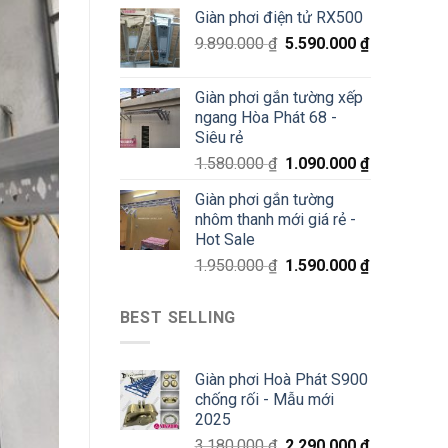
70%
Giàn phơi điện tử RX500
chỉ
200K
9.890.000
₫
5.590.000
₫
Giàn phơi gắn tường xếp
ngang Hòa Phát 68 -
Siêu rẻ
1.580.000
₫
1.090.000
₫
Giàn phơi gắn tường
nhôm thanh mới giá rẻ -
Hot Sale
1.950.000
₫
1.590.000
₫
BEST SELLING
Giàn phơi Hoà Phát S900
chống rối - Mẫu mới
2025
3.180.000
₫
2.290.000
₫