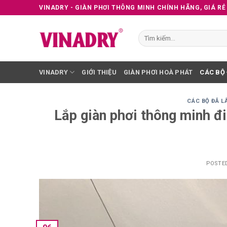
Skip
VINADRY - GIÀN PHƠI THÔNG MINH CHÍNH HÃNG, GIÁ RẺ
to
content
Tìm
kiếm:
VINADRY
GIỚI THIỆU
GIÀN PHƠI HOÀ PHÁT
CÁC BỘ
CÁC BỘ ĐÃ L
Lắp giàn phơi thông minh đ
POSTE