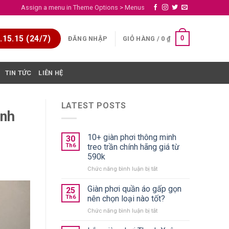
Assign a menu in Theme Options > Menus
15.15 (24/7)
0
ĐĂNG NHẬP
GIỎ HÀNG /
0
₫
TIN TỨC
LIÊN HỆ
LATEST POSTS
anh
10+ giàn phơi thông minh
30
Th6
treo trần chính hãng giá từ
590k
ở
Chức năng bình luận bị tắt
10+
giàn
Giàn phơi quần áo gấp gọn
25
phơi
Th6
nên chọn loại nào tốt?
thông
ở
Chức năng bình luận bị tắt
minh
Giàn
treo
phơi