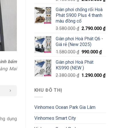
Giàn phơi chống rối Hoà
Phát S900 Plus 4 thanh
màu đồng cổ
3.580.000
₫
2.790.000
₫
Giàn phơi Hoà Phát Q6 -
Giá rẻ (New 2025)
1.580.000
₫
990.000
₫
minh bấm
Giàn phơi Hoà Phát
KS990 (NEW )
oàng Mai
2.380.000
₫
1.290.000
₫
KHU ĐÔ THỊ
Vinhomes Ocean Park Gia Lâm
Vinhomes Smart City
Ứng dụng