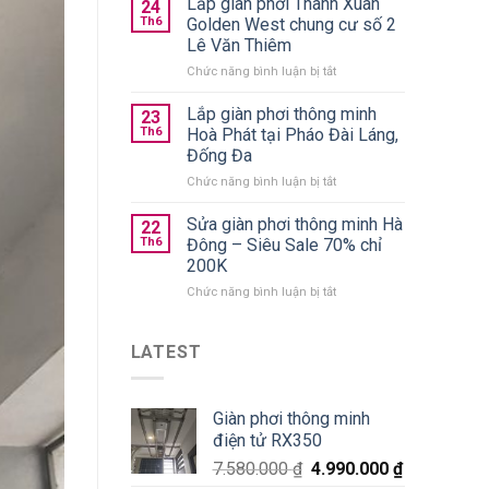
Lắp giàn phơi Thanh Xuân
trần
24
quần
chính
Th6
Golden West chung cư số 2
áo
hãng
Lê Văn Thiêm
gấp
giá
ở
Chức năng bình luận bị tắt
gọn
từ
Lắp
nên
590k
giàn
chọn
Lắp giàn phơi thông minh
23
phơi
loại
Th6
Hoà Phát tại Pháo Đài Láng,
Thanh
nào
Đống Đa
Xuân
tốt?
ở
Chức năng bình luận bị tắt
Golden
Lắp
West
giàn
chung
Sửa giàn phơi thông minh Hà
22
phơi
cư
Th6
Đông – Siêu Sale 70% chỉ
thông
số
200K
minh
2
ở
Chức năng bình luận bị tắt
Hoà
Lê
Sửa
Phát
Văn
giàn
tại
Thiêm
phơi
Pháo
LATEST
thông
Đài
minh
Láng,
Hà
Đống
Giàn phơi thông minh
Đông
Đa
điện tử RX350
–
Siêu
7.580.000
₫
4.990.000
₫
Sale