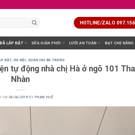
HOTLINE/ZALO 097.156.
 ĐÃ LẮP ĐẶT
SỬA GIÀN PHƠI
LƯỚI AN TOÀN
BẠT CHE NẮNG
ẮP ĐẶT
,
HÀ NỘI
,
QUẬN HAI BÀ TRƯNG
iện tự động nhà chị Hà ở ngõ 101 Th
Nhàn
D ON
06/06/2018
BY
PHẠM HUẾ