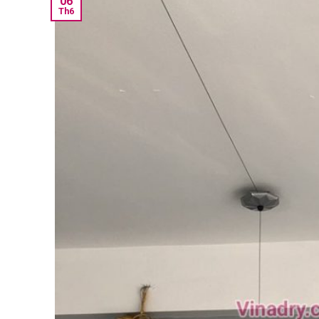
06
Th6