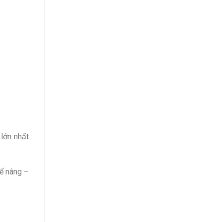
 lớn nhất
để nâng –